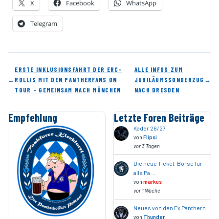
X
Facebook
WhatsApp
Telegram
ERSTE INKLUSIONSFAHRT DER ERC-
ALLE INFOS ZUM
←
ROLLIS MIT DEN PANTHERFANS ON
JUBILÄUMSSONDERZUG
→
TOUR – GEMEINSAM NACH MÜNCHEN
NACH DRESDEN
Empfehlung
Letzte Foren Beiträge
Kader 26/27
von
Flipsi
vor 3 Tagen
Die neue Ticket-Börse für
alle Pa …
von
markus
vor 1 Woche
Neues von den Ex Panthern
von
Thunder