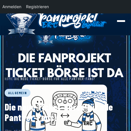
Anmelden
Registrieren
News
Der Panther Express 2026/2027 rollt nach Krefeld!
Wohin rollt der P
HOME
›
DIE NEUE TICKET-BÖRSE FÜR ALLE PANTHER-FANS!
ALLGEMEIN
Die neue Ticket-Börse für alle
Panther-Fans!