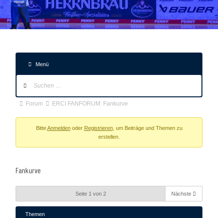
Menü
Forum-
Navigation
Forum-
Forum
ERCI FANFORUM: Fankurve
Breadcrumbs
-
Bitte
Anmelden
oder
Registrieren
, um Beiträge und Themen zu
erstellen.
Du
bist
hier:
Fankurve
Seite 1 von 2
Nächste
Themen