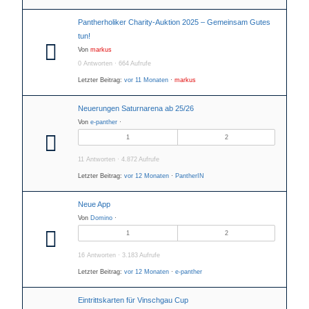
Pantherholiker Charity-Auktion 2025 – Gemeinsam Gutes
tun!
Von
markus
0 Antworten · 664 Aufrufe
Letzter Beitrag:
vor 11 Monaten
·
markus
Neuerungen Saturnarena ab 25/26
Von
e-panther
·
1
2
11 Antworten · 4.872 Aufrufe
Letzter Beitrag:
vor 12 Monaten
·
PantherIN
Neue App
Von
Domino
·
1
2
16 Antworten · 3.183 Aufrufe
Letzter Beitrag:
vor 12 Monaten
·
e-panther
Eintrittskarten für Vinschgau Cup