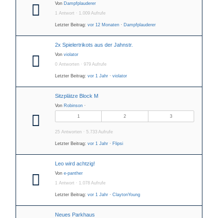
Von
Dampfplauderer
1 Antwort · 1.009 Aufrufe
Letzter Beitrag:
vor 12 Monaten
·
Dampfplauderer
2x Spielertrikots aus der Jahnstr.
Von
violator
0 Antworten · 979 Aufrufe
Letzter Beitrag:
vor 1 Jahr
·
violator
Sitzplätze Block M
Von
Robinson
·
1
2
3
25 Antworten · 5.733 Aufrufe
Letzter Beitrag:
vor 1 Jahr
·
Flipsi
Leo wird achtzig!
Von
e-panther
1 Antwort · 1.078 Aufrufe
Letzter Beitrag:
vor 1 Jahr
·
ClaytonYoung
Neues Parkhaus