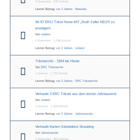
0 Antworten · 970 Aufrufe
Letzter Beitrag:
vor 2 Jahren
·
Manuela
96-97 ERCI Trikot Home #37 „Rudi“ Feller NEU!!! zu
ersteigern
Von
violator
0 Antworten · 1.088 Aufrufe
Letzter Beitrag:
vor 2 Jahren
·
violator
Trikotarchiv - 1964 bis Heute
Von
ERC Trikotarchiv
1 Antwort · 1.755 Aufrufe
Letzter Beitrag:
vor 3 Jahren
·
ERC Trikotarchiv
Verkaufe 3 ERC Trikots aus dem letzten Jahrtausend
Von
violator
1 Antwort · 1.408 Aufrufe
Letzter Beitrag:
vor 3 Jahren
·
Jahnstrassler
Verkaufe Karten-Gästeblock Straubing
Von
Jahnstrassler
0 Antworten · 903 Aufrufe