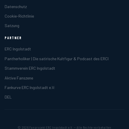
Datenschutz
Cookie-Richtlinie
Satzung
PARTNER
ERC Ingolstadt
Pantherholiker | Die satirische Kultfigur & Podcast des ERCI
Stammverein ERC Ingolstadt
Aktive Fanszene
Fankurve ERC Ingolstadt e.V:
DEL
© 2026 Fanprojekt ERC Ingolstadt e.V. — Alle Rechte vorbehalten