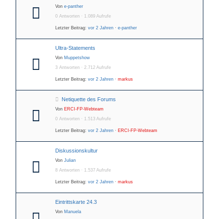
Von
e-panther
0 Antworten · 1.089 Aufrufe
Letzter Beitrag:
vor 2 Jahren
·
e-panther
Ultra-Statements
Von
Muppetshow
3 Antworten · 2.712 Aufrufe
Letzter Beitrag:
vor 2 Jahren
·
markus
Netiquette des Forums
Von
ERCI-FP-Webteam
0 Antworten · 1.513 Aufrufe
Letzter Beitrag:
vor 2 Jahren
·
ERCI-FP-Webteam
Diskussionskultur
Von
Julian
8 Antworten · 1.537 Aufrufe
Letzter Beitrag:
vor 2 Jahren
·
markus
Eintrittskarte 24.3
Von
Manuela