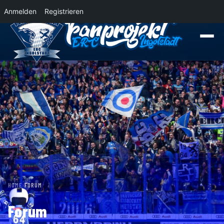
Anmelden
Registrieren
News
Der Panther Express 2026/2027 rollt nach Krefeld!
Wohin rollt der Pa
HOME
›
FORUM
Forum