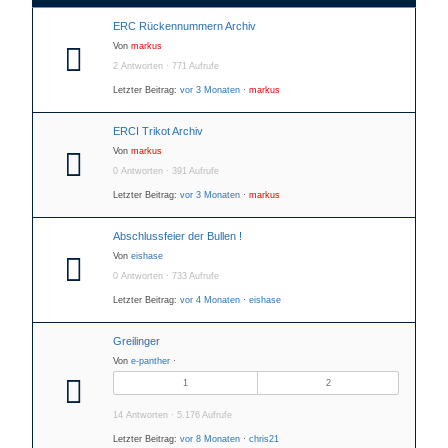
ERC Rückennummern Archiv
Von
markus
2 Antworten · 771 Aufrufe
Letzter Beitrag:
vor 3 Monaten
·
markus
ERCI Trikot Archiv
Von
markus
0 Antworten · 391 Aufrufe
Letzter Beitrag:
vor 3 Monaten
·
markus
Abschlussfeier der Bullen !
Von
eishase
0 Antworten · 733 Aufrufe
Letzter Beitrag:
vor 4 Monaten
·
eishase
Greilinger
Von
e-panther
·
1
2
14 Antworten · 5.176 Aufrufe
Letzter Beitrag:
vor 8 Monaten
·
chris21