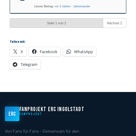
Letzter Beitrag:
vor 3 Jahren
·
Jahnstrassler
Seite 1 von 2
Nächste
Teilen mit:
X
Facebook
WhatsApp
Telegram
FANPROJEKT ERC INGOLSTADT
ERC
FANPROJEKT
Von Fans für Fans - Gemeinsam für den