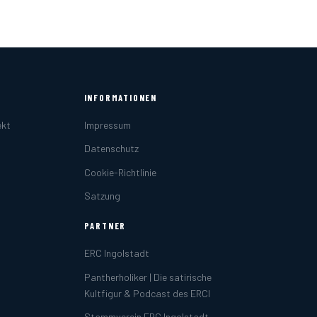
INFORMATIONEN
ekt
Impressum
Datenschutz
Cookie-Richtlinie
Satzung
PARTNER
ERC Ingolstadt
Pantherholiker | Die satirische
Kultfigur & Podcast des ERCI
Stammverein ERC Ingolstadt