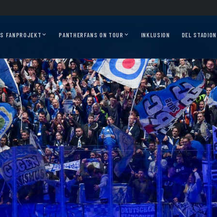
ss 2026/27?
Auf geht’s, Pantherfans – die ersten Auswärtsfahrten sind online!
AS FANPROJEKT
PANTHERFANS ON TOUR
INKLUSION
DEL STADION