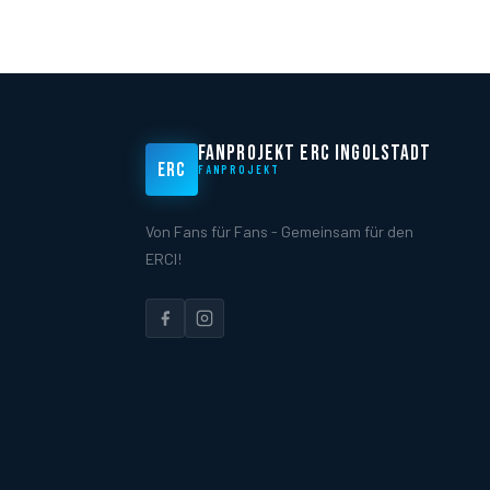
FANPROJEKT ERC INGOLSTADT
ERC
FANPROJEKT
Von Fans für Fans - Gemeinsam für den
ERCI!