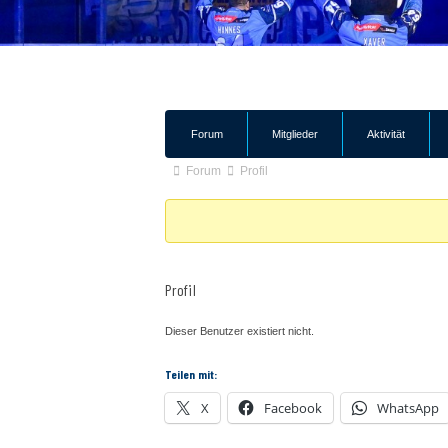
Forum-
Forum
Mitglieder
Aktivität
Navigation
Forum-
Forum
Profil
Breadcrumbs
-
Du
bist
Profil
hier:
Dieser Benutzer existiert nicht.
Teilen mit:
X
Facebook
WhatsApp