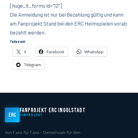
[huge_it_forms id=“12″]
Die Anmeldung ist nur bei Bezahlung gültig und kann
am Fanprojekt Stand bei den ERC Heimspielen vorab
bezahlt werden.
Teilen mit:
X
Facebook
WhatsApp
Telegram
FANPROJEKT ERC INGOLSTADT
ERC
FANPROJEKT
Von Fans für Fans - Gemeinsam für den