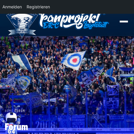
Anmelden
Registrieren
News
Der Panther Express 2026/2027 rollt nach Krefeld!
Wohin rollt der 
HOME
›
FORUM
Forum