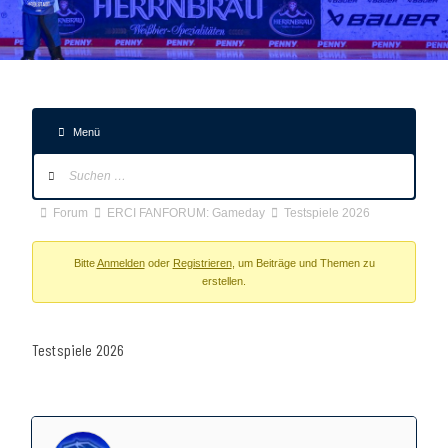
Menü
Forum-
Navigation
Forum-
Forum
ERCI FANFORUM: Gameday
Testspiele 2026
Breadcrumbs
-
Bitte
Anmelden
oder
Registrieren
, um Beiträge und Themen zu
erstellen.
Du
bist
hier:
Testspiele 2026