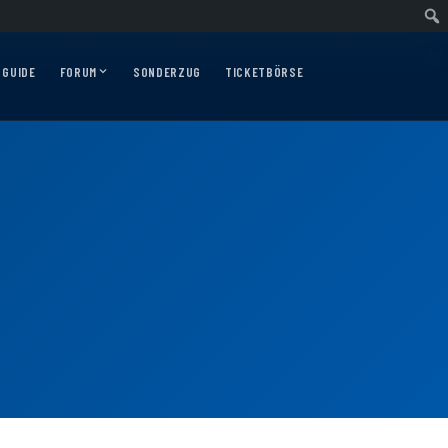
swärtsfahrt nach Nürnberg am 10.12.2026
Auswärtsfahrt nach Augsburg am 0
 GUIDE
FORUM
SONDERZUG
TICKETBÖRSE