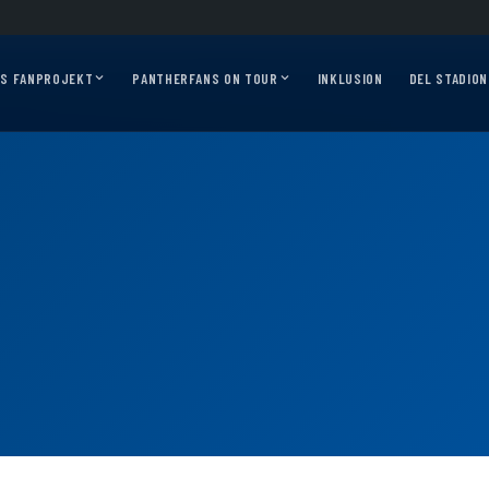
2026/27?
Auf geht’s, Pantherfans – die ersten Auswärtsfahrten sind online!
Au
AS FANPROJEKT
PANTHERFANS ON TOUR
INKLUSION
DEL STADION