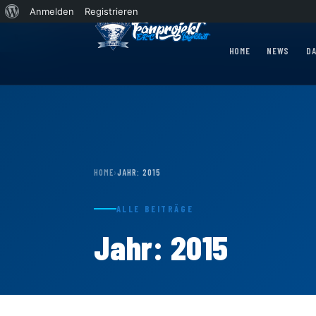
Über
Anmelden
Registrieren
WordPress
ther Express 2026/2027 rollt nach Krefeld!
News
Wohin rollt der Panther Express 
HOME
NEWS
D
HOME
›
JAHR:
2015
ALLE BEITRÄGE
Jahr:
2015