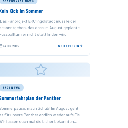
FANPROJEKT NEWS
Kein Kick im Sommer
Das Fanprojekt ERC Ingolstadt muss leider
bekanntgeben, das dass im August geplante
Fussballturnier nicht stattfinden wird.
23.06.2015
WEITERLESEN
ERCI NEWS
Sommerfahrplan der Panther
Sommerpause, mach Schub! Im August geht
es für unsere Panther endlich wieder aufs Eis.
Wir fassen euch mal die bisher bekannten
Spieltermine der Panther in …