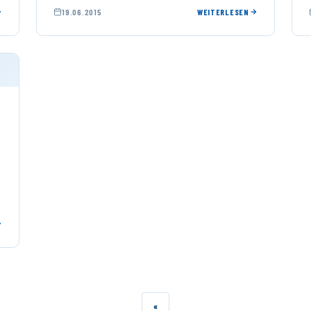
19.06.2015
WEITERLESEN
Möglichkeit, …
«