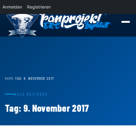
Anmelden
Registrieren
News
Der Panther Express 2026/2027 rollt nach Krefeld!
Wohin rollt der P
HOME
›
TAG:
9. NOVEMBER 2017
ALLE BEITRÄGE
Tag:
9. November 2017