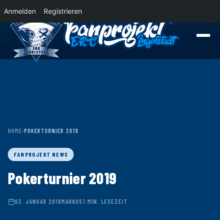
Anmelden
Registrieren
News
Der Panther Express 2026/2027 rollt nach Krefeld!
Wohin rollt der P
HOME
›
POKERTURNIER 2019
FANPROJEKT NEWS
Pokerturnier 2019
03. JANUAR 2019
MARKUS
1 MIN. LESEZEIT