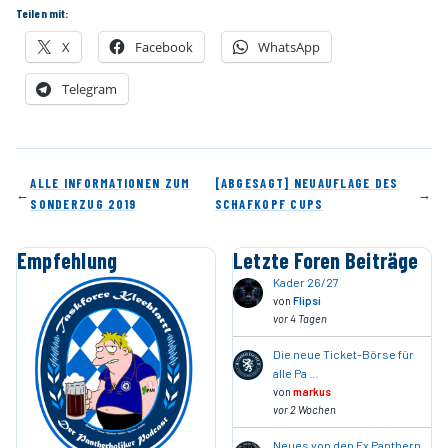
Teilen mit:
X
Facebook
WhatsApp
Telegram
ALLE INFORMATIONEN ZUM
[ABGESAGT] NEUAUFLAGE DES
←
→
SONDERZUG 2019
SCHAFKOPF CUPS
Empfehlung
Letzte Foren Beiträge
Kader 26/27
von
Flipsi
vor 4 Tagen
Die neue Ticket-Börse für
alle Pa …
von
markus
vor 2 Wochen
Neues von den Ex Panthern