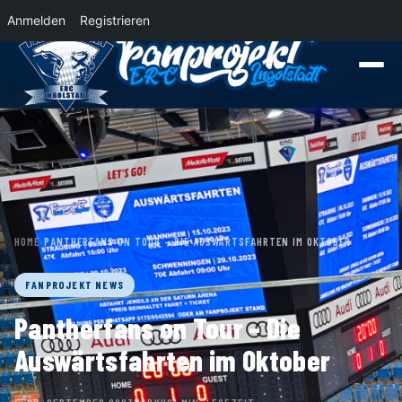
Anmelden
Registrieren
News
Der Panther Express 2026/2027 rollt nach Krefeld!
Wohin rollt der Pa
HOME
›
PANTHERFANS ON TOUR – DIE AUSWÄRTSFAHRTEN IM OKTOBER
FANPROJEKT NEWS
Pantherfans on Tour – Die
Auswärtsfahrten im Oktober