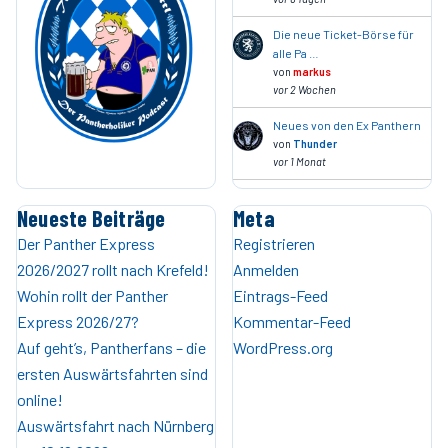
Die neue Ticket-Börse für
alle Pa …
von
markus
vor 2 Wochen
Neues von den Ex Panthern
von
Thunder
vor 1 Monat
Neueste Beiträge
Meta
Der Panther Express
Registrieren
2026/2027 rollt nach Krefeld!
Anmelden
Wohin rollt der Panther
Eintrags-Feed
Express 2026/27?
Kommentar-Feed
Auf geht’s, Pantherfans – die
WordPress.org
ersten Auswärtsfahrten sind
online!
Auswärtsfahrt nach Nürnberg