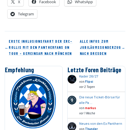
X
Facebook
WhatsApp
Telegram
ERSTE INKLUSIONSFAHRT DER ERC-
ALLE INFOS ZUM
←
ROLLIS MIT DEN PANTHERFANS ON
JUBILÄUMSSONDERZUG
→
TOUR – GEMEINSAM NACH MÜNCHEN
NACH DRESDEN
Empfehlung
Letzte Foren Beiträge
Kader 26/27
von
Flipsi
vor 2 Tagen
Die neue Ticket-Börse für
alle Pa …
von
markus
vor 1 Woche
Neues von den Ex Panthern
von
Thunder