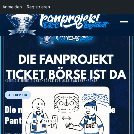
Anmelden
Registrieren
News
Der Panther Express 2026/2027 rollt nach Krefeld!
Wohin rollt der Pa
HOME
›
DIE NEUE TICKET-BÖRSE FÜR ALLE PANTHER-FANS!
ALLGEMEIN
Die neue Ticket-Börse für alle
Panther-Fans!