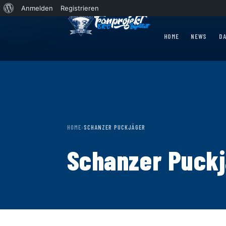
Über
Anmelden
Registrieren
WordPress
nther Express 2026/2027 rollt nach Krefeld!
News
Wohin rollt der Panther Express
HOME
NEWS
D
HOME
›
SCHANZER PUCKJÄGER
Schanzer Puck