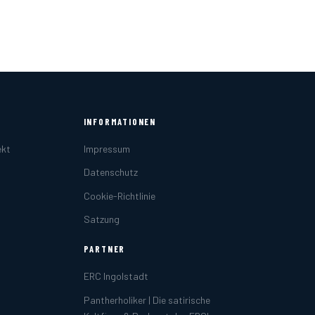
INFORMATIONEN
ekt
Impressum
Datenschutz
Cookie-Richtlinie
Satzung
PARTNER
ERC Ingolstadt
Pantherholiker | Die satirische