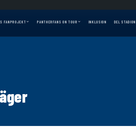
 2026/27?
Auf geht’s, Pantherfans – die ersten Auswärtsfahrten sind online!
A
AS FANPROJEKT
PANTHERFANS ON TOUR
INKLUSION
DEL STADION
jäger