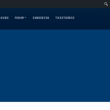
uswärtsfahrt nach Nürnberg am 10.12.2026
Auswärtsfahrt nach Augsburg am 
 GUIDE
FORUM
SONDERZUG
TICKETBÖRSE