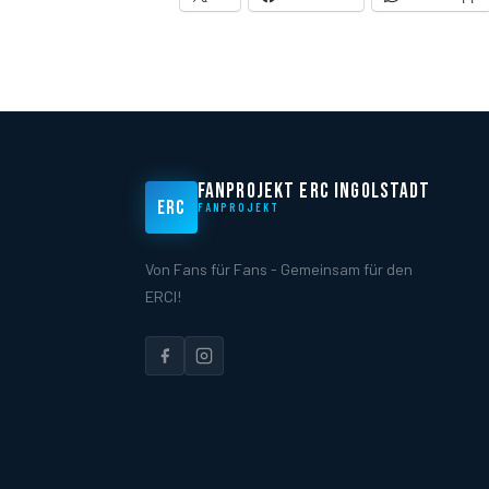
FANPROJEKT ERC INGOLSTADT
ERC
FANPROJEKT
Von Fans für Fans - Gemeinsam für den
ERCI!