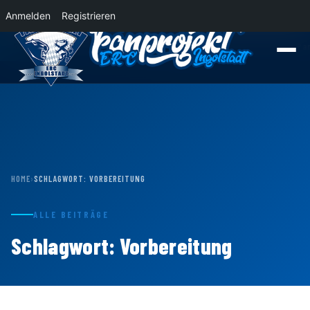
Anmelden
Registrieren
News
Der Panther Express 2026/2027 rollt nach Krefeld!
Wohin rollt der P
HOME
›
SCHLAGWORT:
VORBEREITUNG
ALLE BEITRÄGE
Schlagwort:
Vorbereitung