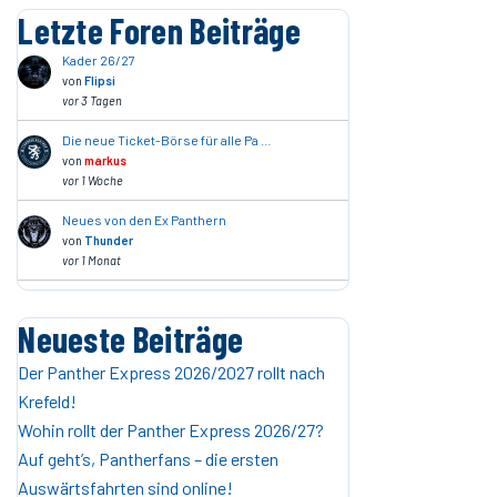
Letzte Foren Beiträge
Kader 26/27
von
Flipsi
vor 3 Tagen
Die neue Ticket-Börse für alle Pa …
von
markus
vor 1 Woche
Neues von den Ex Panthern
von
Thunder
vor 1 Monat
Neueste Beiträge
Der Panther Express 2026/2027 rollt nach
Krefeld!
Wohin rollt der Panther Express 2026/27?
Auf geht’s, Pantherfans – die ersten
Auswärtsfahrten sind online!