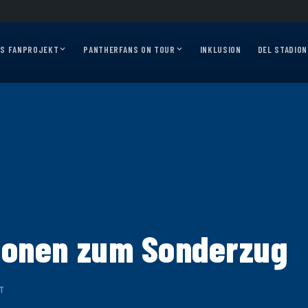
026/27?
Auf geht’s, Pantherfans – die ersten Auswärtsfahrten sind online!
Ausw
AS FANPROJEKT
PANTHERFANS ON TOUR
INKLUSION
DEL STADION
ionen zum Sonderzug
IT