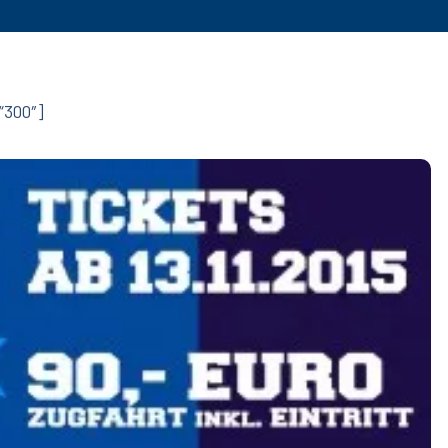
“300″]