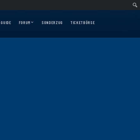
ärtsfahrt nach Nürnberg am 10.12.2026
Auswärtsfahrt nach Augsburg am 06.
 GUIDE
FORUM
SONDERZUG
TICKETBÖRSE