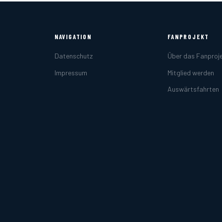
NAVIGATION
FANPROJEKT
Datenschutz
Über das Fanproj
Impressum
Mitglied werden
Auswärtsfahrten