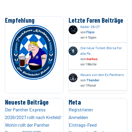
Empfehlung
Letzte Foren Beiträge
Kader 26/27
von
Flipsi
vor 4 Tagen
Die neue Ticket-Börse für
alle Pa …
von
markus
vor 1 Woche
Neues von den Ex Panthern
von
Thunder
vor 1 Monat
Neueste Beiträge
Meta
Der Panther Express
Registrieren
2026/2027 rollt nach Krefeld!
Anmelden
Wohin rollt der Panther
Eintrags-Feed