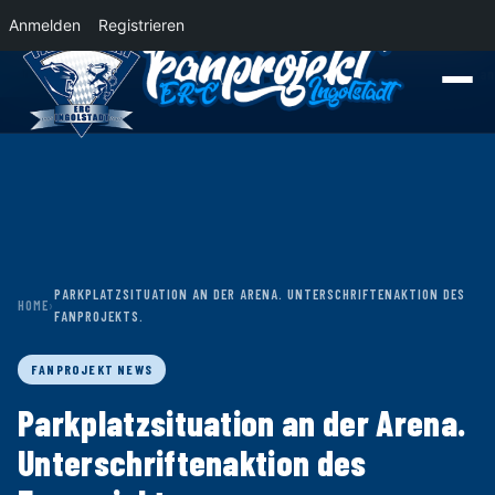
Anmelden
Registrieren
News
Der Panther Express 2026/2027 rollt nach Krefeld!
Wohin rollt der Pa
PARKPLATZSITUATION AN DER ARENA. UNTERSCHRIFTENAKTION DES
HOME
›
FANPROJEKTS.
FANPROJEKT NEWS
Parkplatzsituation an der Arena.
Unterschriftenaktion des