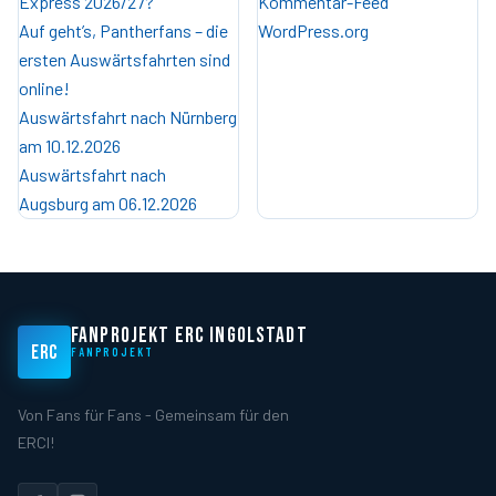
Express 2026/27?
Kommentar-Feed
Auf geht’s, Pantherfans – die
WordPress.org
ersten Auswärtsfahrten sind
online!
Auswärtsfahrt nach Nürnberg
am 10.12.2026
Auswärtsfahrt nach
Augsburg am 06.12.2026
FANPROJEKT ERC INGOLSTADT
ERC
FANPROJEKT
Von Fans für Fans - Gemeinsam für den
ERCI!