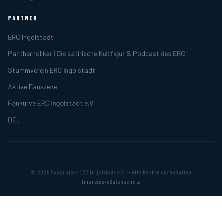
PARTNER
ERC Ingolstadt
Pantherholiker | Die satirische Kultfigur & Podcast des ERCI
Stammverein ERC Ingolstadt
Aktive Fanszene
Fankurve ERC Ingolstadt e.V:
DEL
© 2026 Fanprojekt ERC Ingolstadt e.V. — Alle Rechte vorbehalten
Impressum
Datenschutz