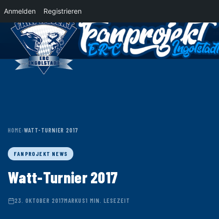
Anmelden
Registrieren
News
Der Panther Express 2026/2027 rollt nach Krefeld!
Wohin rollt der Pa
HOME
›
WATT-TURNIER 2017
FANPROJEKT NEWS
Watt-Turnier 2017
23. OKTOBER 2017
MARKUS
1 MIN. LESEZEIT