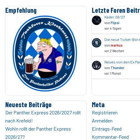
Empfehlung
Letzte Foren Beit
Kader 26/27
von
Flipsi
vor 4 Tagen
Die neue Ticket-Börse
von
markus
vor 2 Wochen
Neues von den Ex Pa
von
Thunder
vor 1 Monat
Neueste Beiträge
Meta
Der Panther Express 2026/2027 rollt
Registrieren
nach Krefeld!
Anmelden
Wohin rollt der Panther Express
Eintrags-Feed
2026/27?
Kommentar-Feed