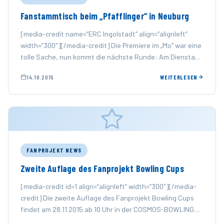
Fanstammtisch beim „Pfafflinger“ in Neuburg
[media-credit name=“ERC Ingolstadt“ align=“alignleft“
width=“300″][/media-credit] Die Premiere im „Mo“ war eine
tolle Sache, nun kommt die nächste Runde: Am Dienstag,
27. Oktober, findet der zweite …
14.10.2015
WEITERLESEN
FANPROJEKT NEWS
Zweite Auflage des Fanprojekt Bowling Cups
[media-credit id=1 align=“alignleft“ width=“300″][/media-
credit] Die zweite Auflage des Fanprojekt Bowling Cups
findet am 28.11.2015 ab 10 Uhr in der COSMOS-BOWLING
ARENA (Richard-Wagner-Straße 65, 85057 Ingolstadt)