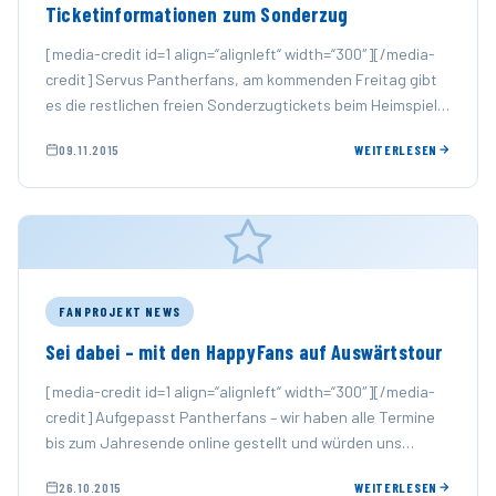
Ticketinformationen zum Sonderzug
[media-credit id=1 align=“alignleft“ width=“300″][/media-
credit] Servus Pantherfans, am kommenden Freitag gibt
es die restlichen freien Sonderzugtickets beim Heimspiel
der Panther zu ergattern. Da nur ein kleines …
09.11.2015
WEITERLESEN
FANPROJEKT NEWS
Sei dabei – mit den HappyFans auf Auswärtstour
[media-credit id=1 align=“alignleft“ width=“300″][/media-
credit] Aufgepasst Pantherfans – wir haben alle Termine
bis zum Jahresende online gestellt und würden uns
freuen, wenn ihr die eine oder …
26.10.2015
WEITERLESEN