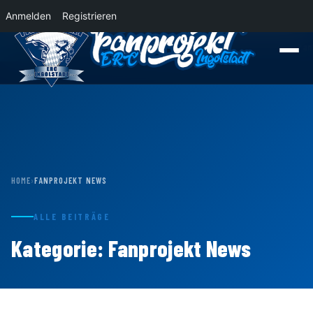
Anmelden
Registrieren
News
Der Panther Express 2026/2027 rollt nach Krefeld!
Wohin rollt der Pa
HOME
›
FANPROJEKT NEWS
ALLE BEITRÄGE
Kategorie:
Fanprojekt News