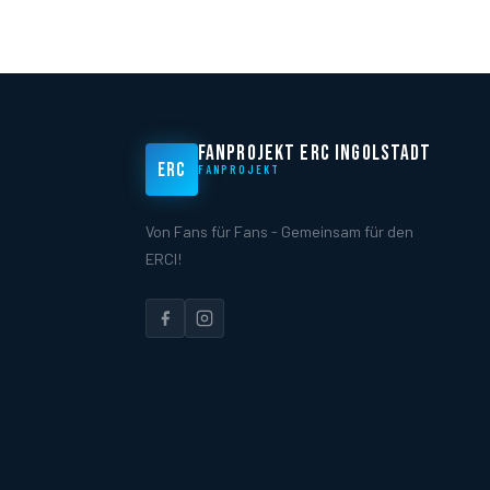
FANPROJEKT ERC INGOLSTADT
ERC
FANPROJEKT
Von Fans für Fans - Gemeinsam für den
ERCI!