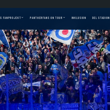
s 2026/27?
Auf geht’s, Pantherfans – die ersten Auswärtsfahrten sind online!
AS FANPROJEKT
PANTHERFANS ON TOUR
INKLUSION
DEL STADION