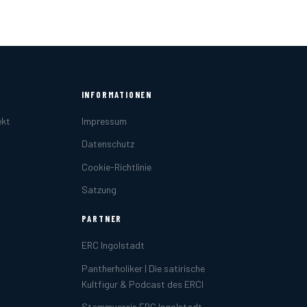
INFORMATIONEN
ekt
Impressum
Datenschutz
Cookie-Richtlinie
Satzung
PARTNER
ERC Ingolstadt
Pantherholiker | Die satirische
Kultfigur & Podcast des ERCI
Stammverein ERC Ingolstadt