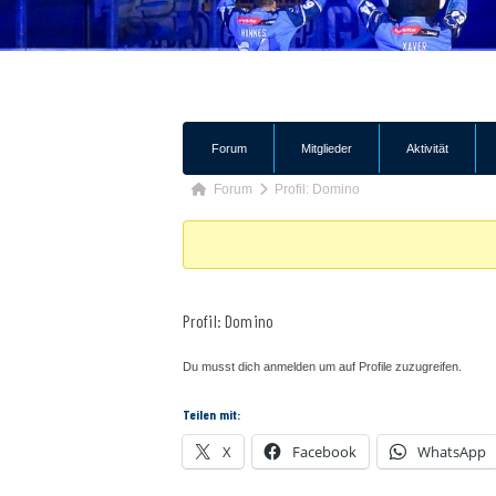
Forum-
Forum
Mitglieder
Aktivität
Navigation
Forum-
Forum
Profil: Domino
Breadcrumbs
-
Du
bist
Profil: Domino
hier:
Du musst dich anmelden um auf Profile zuzugreifen.
Teilen mit:
X
Facebook
WhatsApp