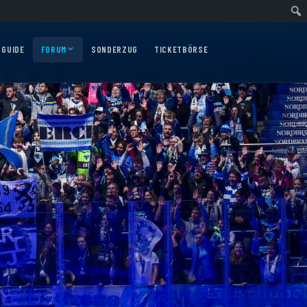
Auswärtsfahrt nach Nürnberg am 10.12.2026
Auswärtsfahrt nach Augsburg am
 GUIDE
FORUM
SONDERZUG
TICKETBÖRSE