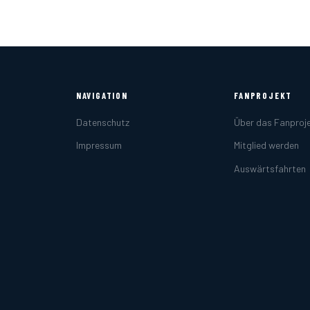
NAVIGATION
FANPROJEKT
Datenschutz
Über das Fanproj
Impressum
Mitglied werden
Auswärtsfahrten