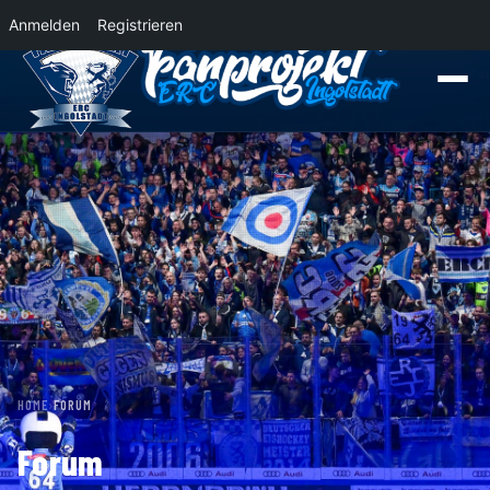
Anmelden
Registrieren
News
Der Panther Express 2026/2027 rollt nach Krefeld!
Wohin rollt der Pa
HOME
›
FORUM
Forum