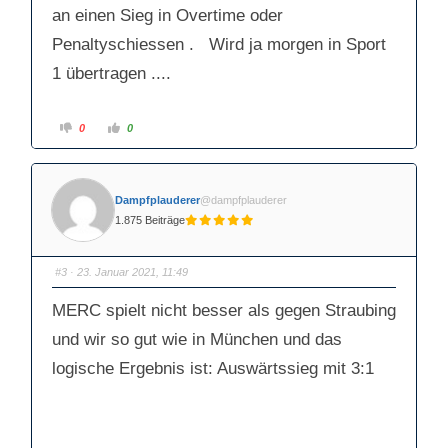
an einen Sieg in Overtime oder
Penaltyschiessen . Wird ja morgen in Sport
1 übertragen ....
A
A
0
0
n
n
k
k
l
l
i
i
c
c
k
k
Dampfplauderer
@dampfplauderer
e
e
n
n
1.875 Beiträge
f
f
ü
ü
r
r
D
D
a
a
#3
· 23. Januar 2021, 11:49
u
u
m
m
e
e
MERC spielt nicht besser als gegen Straubing
n
n
n
n
a
a
und wir so gut wie in München und das
c
c
h
h
logische Ergebnis ist: Auswärtssieg mit 3:1
u
o
n
b
t
e
e
n
n
.
.