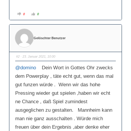
A
A
0
0
n
n
k
k
l
l
i
i
c
c
k
k
e
e
Gelöschter Benutzer
n
n
f
f
ü
ü
r
r
D
D
a
a
#2
· 23. Januar 2021, 10:00
u
u
m
m
e
e
@domino
Dein Wort in Gottes Ohr zwecks
n
n
n
n
a
a
dem Powerplay , täte echt gut, wenn das mal
c
c
h
h
gut funzen würde . Wenn wir das hohe
u
o
n
b
t
e
Pressing wieder gut spielen ,haben wir echt
e
n
n
.
ne Chance , daß Spiel zumindest
.
ausgeglichen zu gestalten. Mannheim kann
man nie ganz ausschalten . Würde mich
freuen über dein Ergebnis ,aber denke eher