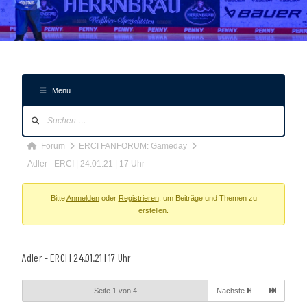
Menü
Forum-
Navigation
Forum-
Forum
ERCI FANFORUM: Gameday
Breadcrumbs
Adler - ERCI | 24.01.21 | 17 Uhr
-
Du
Bitte
Anmelden
oder
Registrieren
, um Beiträge und Themen zu
erstellen.
bist
hier:
Adler - ERCI | 24.01.21 | 17 Uhr
Seite 1 von 4
Nächste