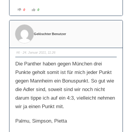
A
A
0
0
n
n
k
k
l
l
i
i
c
c
k
k
e
e
Gelöschter Benutzer
n
n
f
f
ü
ü
r
r
D
D
a
a
#6
· 24. Januar 2021, 11:26
u
u
m
m
e
e
Die Panther haben gegen München drei
n
n
n
n
a
a
Punkte geholt somit ist für mich jeder Punkt
c
c
h
h
gegen Mannheim ein Bonuspunkt. So gut wie
u
o
n
b
t
e
die Adler sind, soweit sind wir noch nicht
e
n
n
.
darum tippe ich auf ein 4:3, vielleicht nehmen
.
wir ja einen Punkt mit.
Palmu, Simpson, Pietta