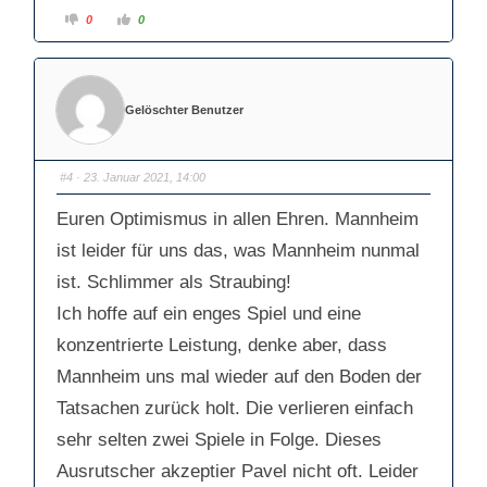
A
A
0
0
n
n
k
k
l
l
i
i
c
c
k
k
e
e
Gelöschter Benutzer
n
n
f
f
ü
ü
r
r
D
D
a
a
#4
· 23. Januar 2021, 14:00
u
u
m
m
e
e
Euren Optimismus in allen Ehren. Mannheim
n
n
n
n
a
a
ist leider für uns das, was Mannheim nunmal
c
c
h
h
ist. Schlimmer als Straubing!
u
o
n
b
t
e
Ich hoffe auf ein enges Spiel und eine
e
n
n
.
konzentrierte Leistung, denke aber, dass
.
Mannheim uns mal wieder auf den Boden der
Tatsachen zurück holt. Die verlieren einfach
sehr selten zwei Spiele in Folge. Dieses
Ausrutscher akzeptier Pavel nicht oft. Leider