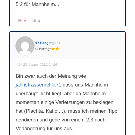
5:2 für Mannheim...
A
A
0
0
n
n
k
k
l
l
i
i
c
c
k
k
NY-Ranger
@vali
e
e
n
n
44 Beiträge
f
f
ü
ü
r
r
D
D
a
a
#5
· 23. Januar 2021, 14:26
u
u
m
m
e
e
Bin zwar auch der Meinung wie
n
n
n
n
a
a
jahnstrassenrelikt71
dass uns Mannheim
c
c
h
h
überhaupt nicht liegt, aber da Mannheim
u
o
n
b
t
e
momentan einige Verletzungen zu beklagen
e
n
n
.
hat (Plachta, Katic ...), muss ich meinen Tipp
.
revidieren und gehe von einem 2:3 nach
Verlängerung für uns aus.