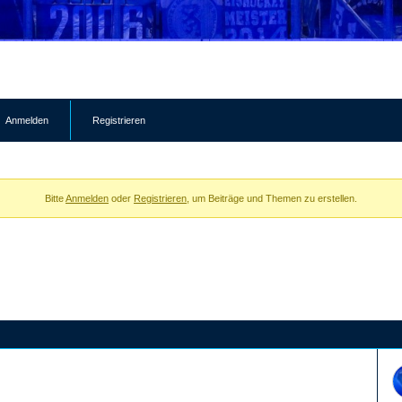
Anmelden
Registrieren
Bitte
Anmelden
oder
Registrieren
, um Beiträge und Themen zu erstellen.