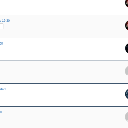
b 19:30
00
stadt
30