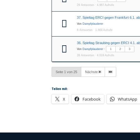
29 Antworten · 4.967 Aufrufe
37. Spieltag ERCI gegen Frankfurt 6.1. a
Von
Dampfplauderer
8 Antworten · 1.864 Aufrufe
36. Spieltag Straubing gegen ERCI 4.1. a
Von
Dampfplauderer
·
1
2
3
28 Antworten · 4.024 Aufrufe
Seite 1 von 25
Nächste
Teilen mit:
X
Facebook
WhatsApp