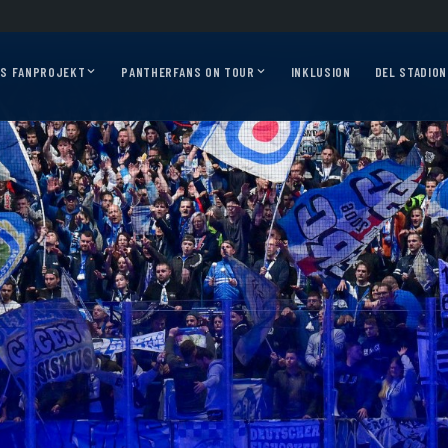
ess 2026/27?
Auf geht’s, Pantherfans – die ersten Auswärtsfahrten sind online!
AS FANPROJEKT
PANTHERFANS ON TOUR
INKLUSION
DEL STADION