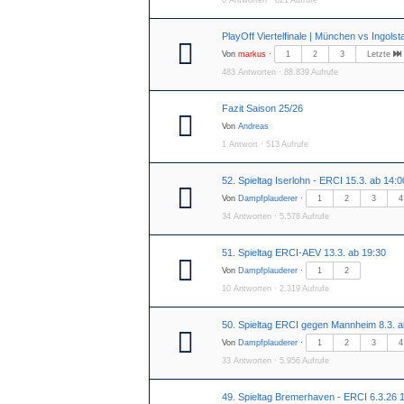
0 Antworten · 821 Aufrufe
PlayOff Viertelfinale | München vs Ingolst
Von
markus
·
1
2
3
Letzte
483 Antworten · 88.839 Aufrufe
Fazit Saison 25/26
Von
Andreas
1 Antwort · 513 Aufrufe
52. Spieltag Iserlohn - ERCI 15.3. ab 14:0
Von
Dampfplauderer
·
1
2
3
4
34 Antworten · 5.578 Aufrufe
51. Spieltag ERCI-AEV 13.3. ab 19:30
Von
Dampfplauderer
·
1
2
10 Antworten · 2.319 Aufrufe
50. Spieltag ERCI gegen Mannheim 8.3. a
Von
Dampfplauderer
·
1
2
3
4
33 Antworten · 5.956 Aufrufe
49. Spieltag Bremerhaven - ERCI 6.3.26 