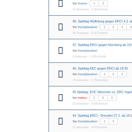
Von
Domino
·
1
2
13 Antworten · 2.514 Aufrufe
48. Spieltag Wolfsburg gegen ERCI 4.3. a
Von
Dampfplauderer
·
1
2
3
4
36 Antworten · 4.412 Aufrufe
47. Spieltag ERCI gegen Nürnberg ab 19:
Von
Dampfplauderer
2 Antworten · 1.035 Aufrufe
46. Spieltag KEC gegen ERCI ab 19:30
Von
Dampfplauderer
·
1
2
3
23 Antworten · 3.753 Aufrufe
45 Spieltag. EHC München vs. ERC Ingol
Von
markus
·
1
2
3
22 Antworten · 4.590 Aufrufe
44. Spieltag ERCI - Dresden 27.1. ab 19:
Von
Dampfplauderer
·
1
2
11 Antworten · 3.472 Aufrufe