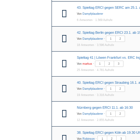
43. Spieltag ERCI gegen SERC am 25.1. 
Von
Dampfplauderer
6 Antworten · 1.569 Aufrufe
42. Spieltag Berlin gegen ERCI 23.1. ab 1
Von
Dampfplauderer
·
1
2
18 Antworten · 3.596 Aufrufe
Spieltag 41 | Löwen Frankfurt vs. ERC In
Von
markus
·
1
2
3
25 Antworten · 4.781 Aufrufe
40. Spieltag ERCI gegen Straubing 16.1. 
Von
Dampfplauderer
·
1
2
19 Antworten · 3.316 Aufrufe
Nürnberg gegen ERCI 11.1. ab 16:30
Von
Dampfplauderer
·
1
2
12 Antworten · 2.855 Aufrufe
38. Spieltag ERCI gegen Köln ab 19.30 U
Von
Robinson
·
1
2
3