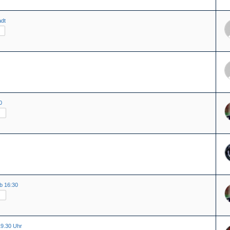
adt
0
b 16:30
19.30 Uhr