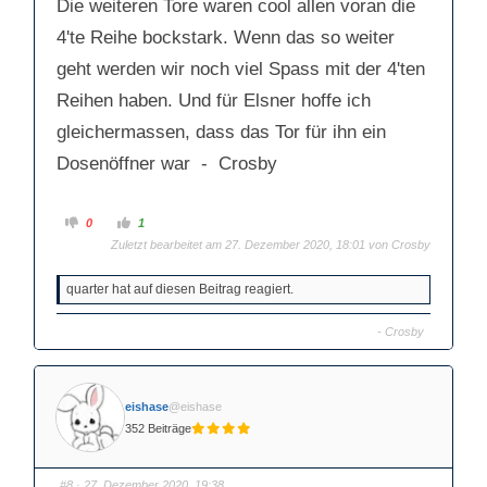
Die weiteren Tore waren cool allen voran die
4'te Reihe bockstark. Wenn das so weiter
geht werden wir noch viel Spass mit der 4'ten
Reihen haben. Und für Elsner hoffe ich
gleichermassen, dass das Tor für ihn ein
Dosenöffner war - Crosby
A
A
0
1
n
n
Zuletzt bearbeitet am 27. Dezember 2020, 18:01 von
Crosby
k
k
l
l
i
i
c
c
quarter hat auf diesen Beitrag reagiert.
k
k
e
e
n
n
f
f
- Crosby
ü
ü
r
r
D
D
a
a
u
u
m
m
eishase
@eishase
e
e
n
n
352 Beiträge
n
n
a
a
c
c
h
h
#8
· 27. Dezember 2020, 19:38
u
o