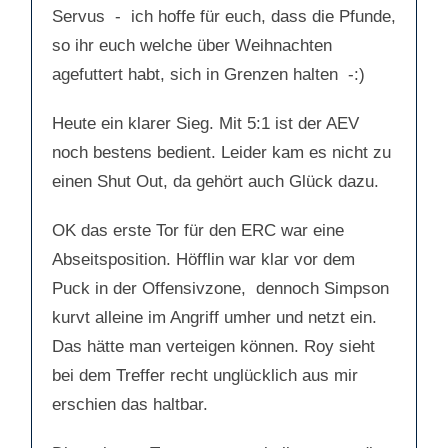
e
e
Servus - ich hoffe für euch, dass die Pfunde,
n
n
n
n
a
a
so ihr euch welche über Weihnachten
c
c
h
h
agefuttert habt, sich in Grenzen halten -:)
u
o
n
b
t
e
e
n
n
.
Heute ein klarer Sieg. Mit 5:1 ist der AEV
.
noch bestens bedient. Leider kam es nicht zu
einen Shut Out, da gehört auch Glück dazu.
OK das erste Tor für den ERC war eine
Abseitsposition. Höfflin war klar vor dem
Puck in der Offensivzone, dennoch Simpson
kurvt alleine im Angriff umher und netzt ein.
Das hätte man verteigen können. Roy sieht
bei dem Treffer recht unglücklich aus mir
erschien das haltbar.