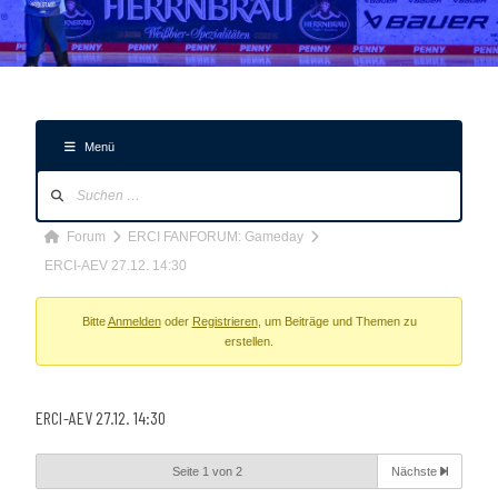
Menü
Forum-
Navigation
Forum-
Forum
ERCI FANFORUM: Gameday
Breadcrumbs
ERCI-AEV 27.12. 14:30
-
Du
Bitte
Anmelden
oder
Registrieren
, um Beiträge und Themen zu
erstellen.
bist
hier:
ERCI-AEV 27.12. 14:30
Seite 1 von 2
Nächste