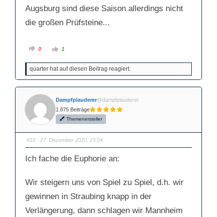
Augsburg sind diese Saison allerdings nicht
die großen Prüfsteine...
A
A
0
1
n
n
k
k
l
l
quarter hat auf diesen Beitrag reagiert.
i
i
c
c
k
k
e
e
n
n
f
f
Dampfplauderer
@dampfplauderer
ü
ü
r
r
1.875 Beiträge
D
D
a
a
Themenersteller
u
u
m
m
e
e
n
n
#10
· 27. Dezember 2020, 23:04
n
n
a
a
c
c
Ich fache die Euphorie an:
h
h
u
o
n
b
t
e
Wir steigern uns von Spiel zu Spiel, d.h. wir
e
n
n
.
.
gewinnen in Straubing knapp in der
Verlängerung, dann schlagen wir Mannheim