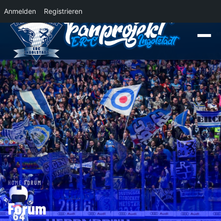
Anmelden
Registrieren
News
Der Panther Express 2026/2027 rollt nach Krefeld!
Wohin rollt der Pa
HOME
›
FORUM
Forum