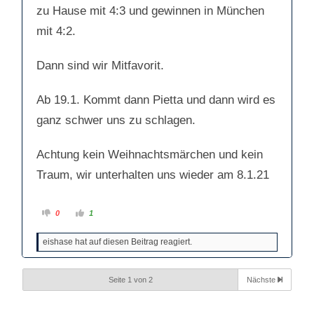
zu Hause mit 4:3 und gewinnen in München
mit 4:2.
Dann sind wir Mitfavorit.
Ab 19.1. Kommt dann Pietta und dann wird es
ganz schwer uns zu schlagen.
Achtung kein Weihnachtsmärchen und kein
Traum, wir unterhalten uns wieder am 8.1.21
A
A
0
1
n
n
k
k
l
l
eishase hat auf diesen Beitrag reagiert.
i
i
c
c
k
k
e
e
n
n
Seite 1 von 2
Nächste
f
f
ü
ü
r
r
D
D
a
a