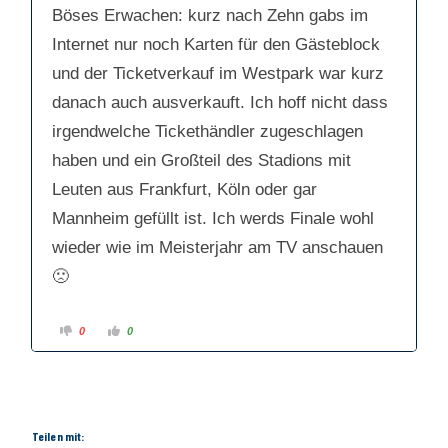
e
e
Böses Erwachen: kurz nach Zehn gabs im
n
n
n
n
a
a
Internet nur noch Karten für den Gästeblock
c
c
h
h
und der Ticketverkauf im Westpark war kurz
u
o
n
b
t
e
danach auch ausverkauft. Ich hoff nicht dass
e
n
n
.
irgendwelche Tickethändler zugeschlagen
.
haben und ein Großteil des Stadions mit
Leuten aus Frankfurt, Köln oder gar
Mannheim gefüllt ist. Ich werds Finale wohl
wieder wie im Meisterjahr am TV anschauen
🙁
A
A
0
0
n
n
k
k
l
l
i
i
c
c
k
k
e
e
n
n
f
f
Teilen mit:
ü
ü