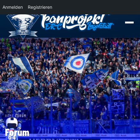
Anmelden
Registrieren
News
Der Panther Express 2026/2027 rollt nach Krefeld!
Wohin rollt der P
HOME
›
FORUM
Forum