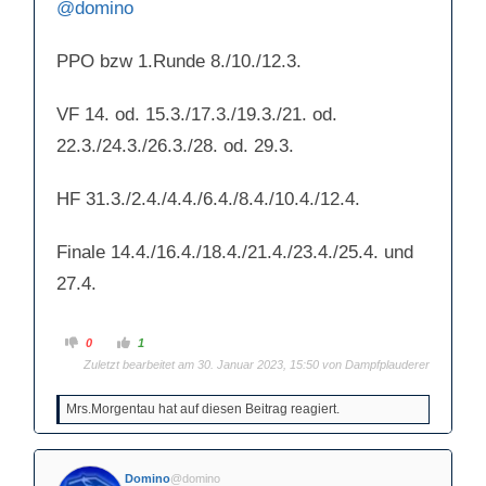
@domino
n
n
n
n
a
a
c
c
PPO bzw 1.Runde 8./10./12.3.
h
h
u
o
n
b
t
e
e
n
VF 14. od. 15.3./17.3./19.3./21. od.
n
.
.
22.3./24.3./26.3./28. od. 29.3.
HF 31.3./2.4./4.4./6.4./8.4./10.4./12.4.
Finale 14.4./16.4./18.4./21.4./23.4./25.4. und
27.4.
A
A
0
1
n
n
Zuletzt bearbeitet am 30. Januar 2023, 15:50 von
Dampfplauderer
k
k
l
l
i
i
c
c
Mrs.Morgentau hat auf diesen Beitrag reagiert.
k
k
e
e
n
n
f
f
ü
ü
r
r
Domino
@domino
D
D