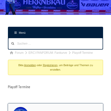
Menü
Forum-
Navigation
Forum-
Forum
ERCI FANFORUM: Fankurve
Playoff Termine
Breadcrumbs
-
Bitte
Anmelden
oder
Registrieren
, um Beiträge und Themen zu
erstellen.
Du
bist
hier:
Playoff Termine