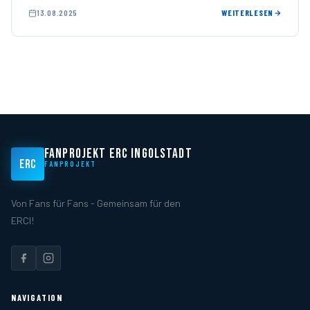
ERC-Fans eine Art Feindbild – doch …
13.08.2025
WEITERLESEN
FANPROJEKT ERC INGOLSTADT
ERC
FANPROJEKT
Von Fans für Fans - Gemeinsam für den
ERCI!
NAVIGATION