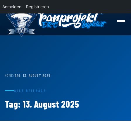
Anmelden
Registrieren
News
Der Panther Express 2026/2027 rollt nach Krefeld!
Wohin rollt der P
HOME
›
TAG:
13. AUGUST 2025
ALLE BEITRÄGE
Tag:
13. August 2025