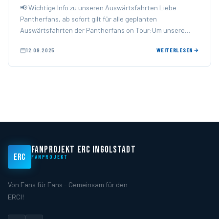
📢 Wichtige Info zu unseren Auswärtsfahrten Liebe
Pantherfans, ab sofort gilt für alle geplanten
Auswärtsfahrten der Pantherfans on Tour:Um unsere
Fahrten besser planen zu können, …
12.09.2025
WEITERLESEN
FANPROJEKT ERC INGOLSTADT
ERC
FANPROJEKT
Von Fans für Fans - Gemeinsam für den
ERCI!