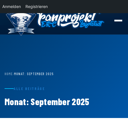
Anmelden
Registrieren
News
Der Panther Express 2026/2027 rollt nach Krefeld!
Wohin rollt der Pa
HOME
›
MONAT:
SEPTEMBER 2025
ALLE BEITRÄGE
Monat:
September 2025