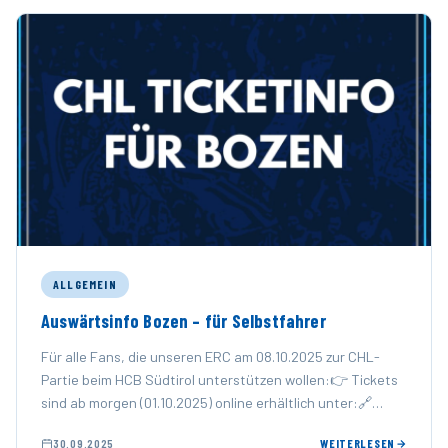
ALLGEMEIN
Auswärtsinfo Bozen – für Selbstfahrer
Für alle Fans, die unseren ERC am 08.10.2025 zur CHL-
Partie beim HCB Südtirol unterstützen wollen:👉 Tickets
sind ab morgen (01.10.2025) online erhältlich unter:🔗
https://ticket.midaticket.it/hcb/Events ❌ …
30.09.2025
WEITERLESEN