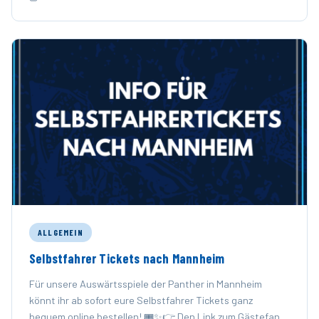
ALLGEMEIN
Selbstfahrer Tickets nach Mannheim
Für unsere Auswärtsspiele der Panther in Mannheim
könnt ihr ab sofort eure Selbstfahrer Tickets ganz
bequem online bestellen! 🎟️✨👉 Den Link zum Gästefan-