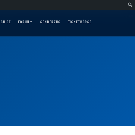
swärtsfahrt nach Nürnberg am 10.12.2026
Auswärtsfahrt nach Augsburg am 0
 GUIDE
FORUM
SONDERZUG
TICKETBÖRSE