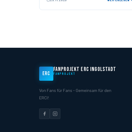
FANPROJEKT ERC INGOLSTADT
ERC
FANPROJEKT
Von Fans für Fans - Gemeinsam für den
ERCI!