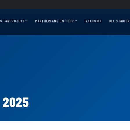
 2026/27?
Auf geht’s, Pantherfans – die ersten Auswärtsfahrten sind online!
Au
AS FANPROJEKT
PANTHERFANS ON TOUR
INKLUSION
DEL STADION
 2025