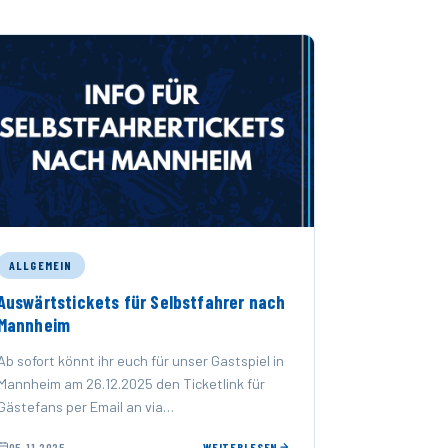
ALLGEMEIN
Auswärtstickets für Selbstfahrer nach
Mannheim
Ab sofort könnt ihr euch für unser Gastspiel in
Mannheim am 26.12.2025 den Ticketlink für
Gästefans per Email an via
fanbeauftragter@erc-ingolstadt.de
05.11.2025
WEITERLESEN