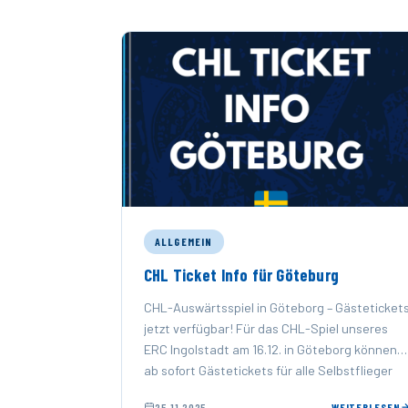
ALLGEMEIN
CHL Ticket Info für Göteburg
CHL-Auswärtsspiel in Göteborg – Gästeticket
jetzt verfügbar! Für das CHL-Spiel unseres
ERC Ingolstadt am 16.12. in Göteborg können
ab sofort Gästetickets für alle Selbstflieger
und …
25.11.2025
WEITERLESEN