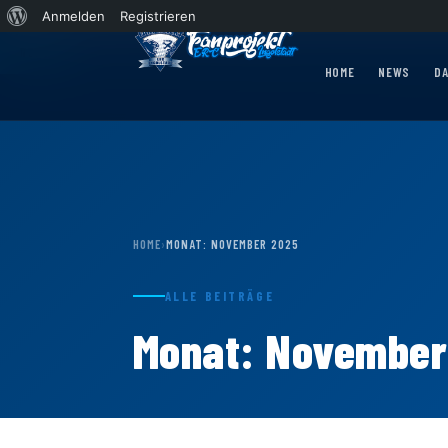
Über
Anmelden
Registrieren
WordPress
ther Express 2026/2027 rollt nach Krefeld!
News
Wohin rollt der Panther Express
HOME
NEWS
D
HOME
›
MONAT:
NOVEMBER 2025
ALLE BEITRÄGE
Monat:
November