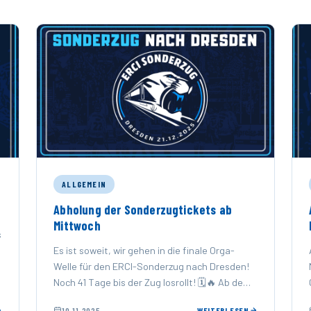
ALLGEMEIN
Abholung der Sonderzugtickets ab
Mittwoch
s
Es ist soweit, wir gehen in die finale Orga-
Welle für den ERCI-Sonderzug nach Dresden!
Noch 41 Tage bis der Zug losrollt! 🗓️🔥 Ab dem
kommenden …
10.11.2025
WEITERLESEN