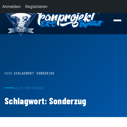
Anmelden
Registrieren
News
Der Panther Express 2026/2027 rollt nach Krefeld!
Wohin rollt der P
HOME
›
SCHLAGWORT:
SONDERZUG
ALLE BEITRÄGE
Schlagwort:
Sonderzug