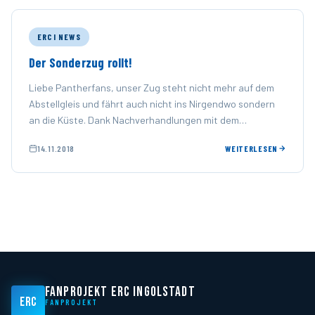
ERCI NEWS
Der Sonderzug rollt!
Liebe Pantherfans, unser Zug steht nicht mehr auf dem
Abstellgleis und fährt auch nicht ins Nirgendwo sondern
an die Küste. Dank Nachverhandlungen mit dem
Zuganbieter …
14.11.2018
WEITERLESEN
FANPROJEKT ERC INGOLSTADT
ERC
FANPROJEKT