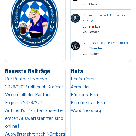
vor 3 Tagen
Die neue Ticket-Börse für
alle Pa …
von
markus
vor 1 Woche
Neues von den Ex Panthern
von
Thunder
vor 1 Monat
Neueste Beiträge
Meta
Der Panther Express
Registrieren
2026/2027 rollt nach Krefeld!
Anmelden
Wohin rollt der Panther
Eintrags-Feed
Express 2026/27?
Kommentar-Feed
Auf geht’s, Pantherfans – die
WordPress.org
ersten Auswärtsfahrten sind
online!
Auswärtsfahrt nach Nürnberg