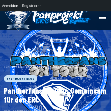
Anmelden
Registrieren
News
Der Panther Express 2026/2027 rollt nach Krefeld!
Wohin rollt der Pa
HOME
›
PANTHERFANS ON TOUR. GEMEINSAM FÜR DEN ERC
FANPROJEKT NEWS
Pantherfans on Tour. Gemeinsam
für den ERC