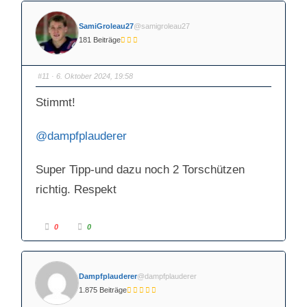
SamiGroleau27
@samigroleau27
181 Beiträge
#11
· 6. Oktober 2024, 19:58
Stimmt!
@dampfplauderer
Super Tipp-und dazu noch 2 Torschützen
richtig. Respekt
A
A
0
0
n
n
k
k
l
l
i
i
c
c
k
k
Dampfplauderer
@dampfplauderer
e
e
n
n
1.875 Beiträge
f
f
ü
ü