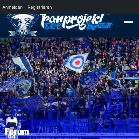
Anmelden
Registrieren
News
Der Panther Express 2026/2027 rollt nach Krefeld!
Wohin rollt der P
HOME
›
FORUM
Forum