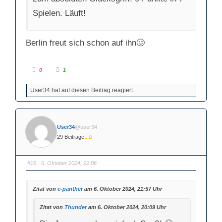
Spielen. Läuft!
Berlin freut sich schon auf ihn🥴
A
A
0
1
n
n
k
k
l
l
User34 hat auf diesen Beitrag reagiert.
i
i
c
c
k
k
e
e
n
n
f
f
ü
ü
User34
@user34
r
r
D
D
29 Beiträge
a
a
u
u
m
m
e
e
n
n
#16
· 6. Oktober 2024, 22:06
n
n
a
a
c
c
h
h
Zitat von
e-panther
am 6. Oktober 2024, 21:57 Uhr
u
o
n
b
t
e
e
n
Zitat von
Thunder
am 6. Oktober 2024, 20:09 Uhr
n
.
.