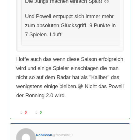
Die Jungs machen einfach Spaß! 🙂
Und Powell entpuppt sich immer mehr
zum absoluten Glücksgriff. 9 Punkte in
7 Spielen. Läuft!
Berlin freut sich schon auf ihn🥴
Hoffe auch das wenn diese Saison erfolgreich
wird und einige Spieler einschlagen die man
nicht so auf dem Radar hat als "Kaliber" das
wenigstens einige bleiben.😅 Nicht das Powell
der Ronning 2.0 wird.
A
A
0
0
n
n
k
k
l
l
i
i
c
c
k
k
Robinson
@robinson10
e
e
n
n