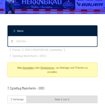
Menü
Forum-
Navigation
Forum-
Forum
ERCI FANFORUM: Gameday
Breadcrumbs
7. Spieltag Mannheim - ERCI
-
Du
Bitte
Anmelden
oder
Registrieren
, um Beiträge und Themen zu
erstellen.
bist
hier:
7. Spieltag Mannheim - ERCI
Vorherige
Seite 2 von 2