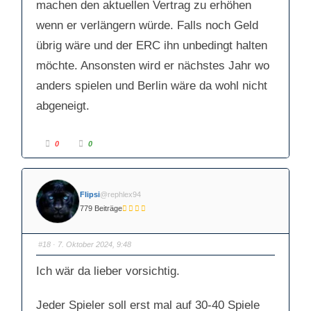
machen den aktuellen Vertrag zu erhöhen
wenn er verlängern würde. Falls noch Geld
übrig wäre und der ERC ihn unbedingt halten
möchte. Ansonsten wird er nächstes Jahr wo
anders spielen und Berlin wäre da wohl nicht
abgeneigt.
A
A
0
0
n
n
k
k
l
l
i
i
c
c
k
k
Flipsi
@rephlex94
e
e
n
n
779 Beiträge
f
f
ü
ü
r
r
D
D
a
a
#18
· 7. Oktober 2024, 9:48
u
u
m
m
e
e
Ich wär da lieber vorsichtig.
n
n
n
n
a
a
c
c
Jeder Spieler soll erst mal auf 30-40 Spiele
h
h
u
o