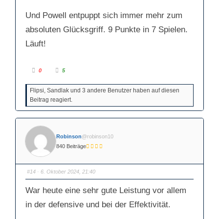
a
a
c
c
Und Powell entpuppt sich immer mehr zum
h
h
u
o
n
b
absoluten Glücksgriff. 9 Punkte in 7 Spielen.
t
e
e
n
n
.
Läuft!
.
A
A
0
5
n
n
k
k
l
l
Flipsi, Sandlak und 3 andere Benutzer haben auf diesen
i
i
c
c
Beitrag reagiert.
k
k
e
e
n
n
f
f
ü
ü
r
r
D
D
Robinson
@robinson10
a
a
u
u
840 Beiträge
m
m
e
e
n
n
n
n
#14
· 6. Oktober 2024, 21:40
a
a
c
c
h
h
u
o
War heute eine sehr gute Leistung vor allem
n
b
t
e
in der defensive und bei der Effektivität.
e
n
n
.
.