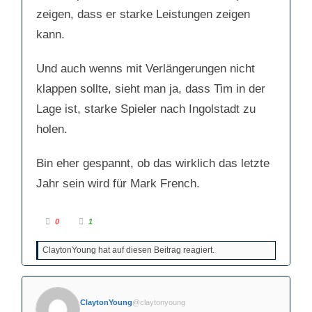
n
b
zeigen, dass er starke Leistungen zeigen
t
e
e
n
n
.
kann.
.
Und auch wenns mit Verlängerungen nicht
klappen sollte, sieht man ja, dass Tim in der
Lage ist, starke Spieler nach Ingolstadt zu
holen.
Bin eher gespannt, ob das wirklich das letzte
Jahr sein wird für Mark French.
A
A
0
1
n
n
k
k
l
l
ClaytonYoung hat auf diesen Beitrag reagiert.
i
i
c
c
k
k
e
e
n
n
f
f
ü
ü
ClaytonYoung
@claytonyoung
r
r