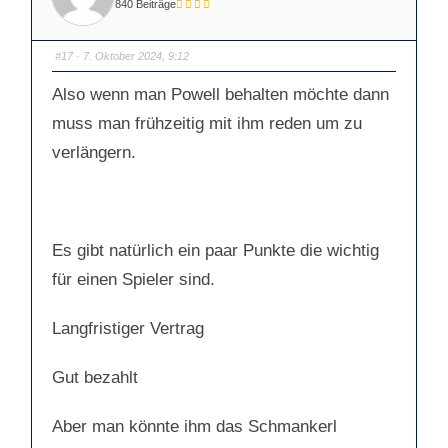
840 Beiträge
f
f
ü
ü
r
r
D
D
a
a
#17
· 7. Oktober 2024, 9:12
u
u
m
m
e
e
Also wenn man Powell behalten möchte dann
n
n
n
n
a
a
muss man frühzeitig mit ihm reden um zu
c
c
h
h
verlängern.
u
o
n
b
t
e
e
n
n
.
.
Es gibt natürlich ein paar Punkte die wichtig
für einen Spieler sind.
Langfristiger Vertrag
Gut bezahlt
Aber man könnte ihm das Schmankerl