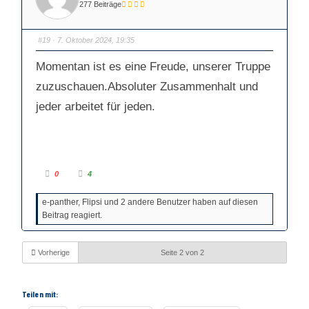
D
D
277 Beiträge
a
a
u
u
m
m
e
e
n
n
#19
· 7. Oktober 2024, 19:35
n
n
a
a
c
c
Momentan ist es eine Freude, unserer Truppe
h
h
u
o
n
b
zuzuschauen.Absoluter Zusammenhalt und
t
e
e
n
jeder arbeitet für jeden.
n
.
.
A
A
0
4
n
n
k
k
l
l
e-panther, Flipsi und 2 andere Benutzer haben auf diesen
i
i
c
c
Beitrag reagiert.
k
k
e
e
n
n
f
f
ü
ü
Vorherige
Seite 2 von 2
r
r
D
D
a
a
u
u
m
m
Teilen mit:
e
e
n
n