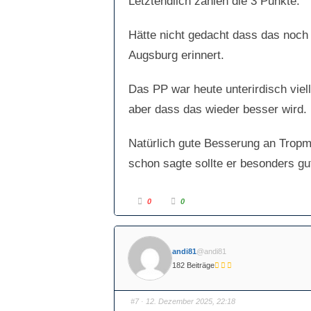
Letztendlich zählen die 3 Punkte.
n
n
n
n
a
a
c
c
Hätte nicht gedacht dass das noch w
h
h
u
o
n
b
Augsburg erinnert.
t
e
e
n
n
.
.
Das PP war heute unterirdisch viell
aber dass das wieder besser wird.
Natürlich gute Besserung an Trop
schon sagte sollte er besonders g
A
A
0
0
n
n
k
k
l
l
i
i
c
c
k
k
andi81
@andi81
e
e
n
n
182 Beiträge
f
f
ü
ü
r
r
D
D
a
a
#7
· 12. Dezember 2025, 22:18
u
u