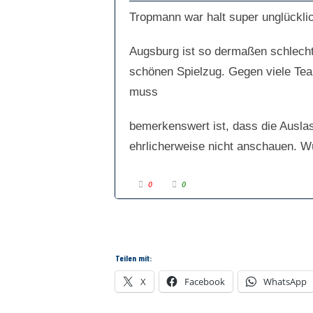
m
m
e
e
Tropmann war halt super unglückli
n
n
n
n
a
a
c
c
Augsburg ist so dermaßen schlecht,
h
h
u
o
n
b
schönen Spielzug. Gegen viele Team
t
e
e
n
n
.
muss
.
bemerkenswert ist, dass die Auslas
ehrlicherweise nicht anschauen. Wü
A
A
0
0
n
n
k
k
l
l
i
i
c
c
k
k
e
e
n
n
f
f
Teilen mit:
ü
ü
r
r
D
D
X
Facebook
WhatsApp
a
a
u
u
m
m
e
e