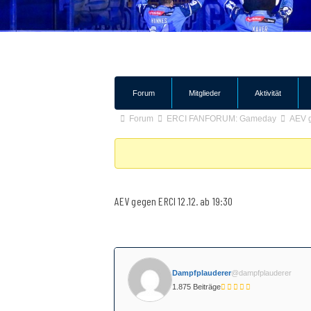
Forum-
Forum
Mitglieder
Aktivität
Navigation
Forum-
Forum
ERCI FANFORUM: Gameday
AEV g
Breadcrumbs
-
Du
bist
AEV gegen ERCI 12.12. ab 19:30
hier:
Dampfplauderer
@dampfplauderer
1.875 Beiträge