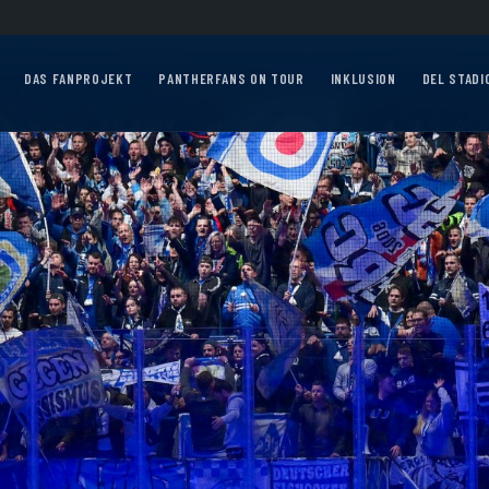
rsten Auswärtsfahrten sind online!
Auswärtsfahrt nach Nürnberg am 10.12.202
DAS FANPROJEKT
PANTHERFANS ON TOUR
INKLUSION
DEL STADI