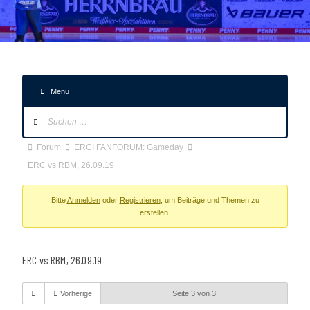
Menü
Forum-
Navigation
Forum-
Forum
ERCI FANFORUM: Gameday
Breadcrumbs
ERC vs RBM, 26.09.19
-
Du
Bitte
Anmelden
oder
Registrieren
, um Beiträge und Themen zu
erstellen.
bist
hier:
ERC vs RBM, 26.09.19
Vorherige
Seite 3 von 3