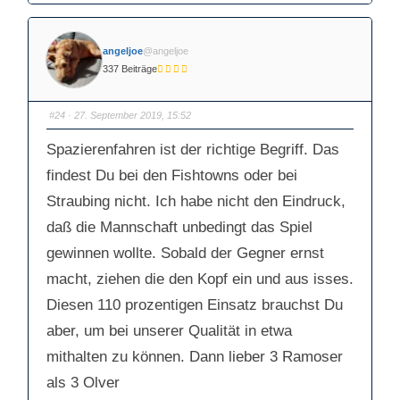
c
c
k
k
e
e
n
n
f
f
angeljoe
@angeljoe
ü
ü
r
r
337 Beiträge
D
D
a
a
u
u
m
m
e
e
#24
· 27. September 2019, 15:52
n
n
n
n
a
a
Spazierenfahren ist der richtige Begriff. Das
c
c
h
h
u
o
findest Du bei den Fishtowns oder bei
n
b
t
e
Straubing nicht. Ich habe nicht den Eindruck,
e
n
n
.
.
daß die Mannschaft unbedingt das Spiel
gewinnen wollte. Sobald der Gegner ernst
macht, ziehen die den Kopf ein und aus isses.
Diesen 110 prozentigen Einsatz brauchst Du
aber, um bei unserer Qualität in etwa
mithalten zu können. Dann lieber 3 Ramoser
als 3 Olver