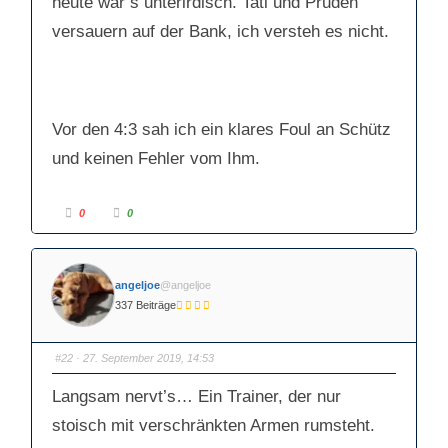
heute war’s unterirdisch. Tati und Pruden
versauern auf der Bank, ich versteh es nicht.
Vor den 4:3 sah ich ein klares Foul an Schütz
und keinen Fehler vom Ihm.
A
A
0
0
n
n
k
k
l
l
i
i
c
c
k
k
angeljoe
@angeljoe
e
e
n
n
337 Beiträge
f
f
ü
ü
r
r
D
D
a
a
#22
· 27. September 2019, 14:53
u
u
m
m
e
e
Langsam nervt’s… Ein Trainer, der nur
n
n
n
n
a
a
stoisch mit verschränkten Armen rumsteht.
c
c
h
h