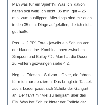
n
n
n
n
Man was für ein Spiel?!?! Was ich davon
a
a
c
c
halten soll weiß ich nicht. 35 min. gut – 25
h
h
u
o
n
b
min. zum ausflippen. Allerdings sind mir auch
t
e
e
n
n
.
in den 35 min. Dinge aufgefallen, die ich nicht
.
gut heiße.
Pos. - 2 PP1 Tore - jeweils ein Schuss von
der blauen Line. Kombinationen zwischen
Simpson und Bailey 🙂 . Man hat die Dosen
zu Fehlern gezwungen siehe 4:2.
Neg. - Friesen – Sulivan – Olver, die fahren
für mich nur spazieren! Das bringt ein Taticek
auch. Leider passt sich Schütz der Gangart
an. Der fährt mir viel zu langsam über das
Eis. Was hat Schütz hinter der Torlinie der