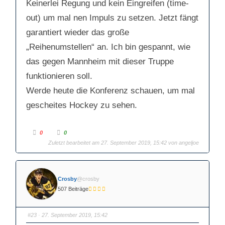
Keinerlei Regung und kein Eingreifen (time-
u
o
n
b
t
e
out) um mal nen Impuls zu setzen. Jetzt fängt
e
n
n
.
.
garantiert wieder das große
„Reihenumstellen“ an. Ich bin gespannt, wie
das gegen Mannheim mit dieser Truppe
funktionieren soll.
Werde heute die Konferenz schauen, um mal
gescheites Hockey zu sehen.
A
A
0
0
n
n
k
Zuletzt bearbeitet am 27. September 2019, 15:42 von
k
angeljoe
l
l
i
i
c
c
k
k
e
e
n
n
Crosby
@crosby
f
f
ü
ü
507 Beiträge
r
r
D
D
a
a
u
u
m
m
#23
· 27. September 2019, 15:42
e
e