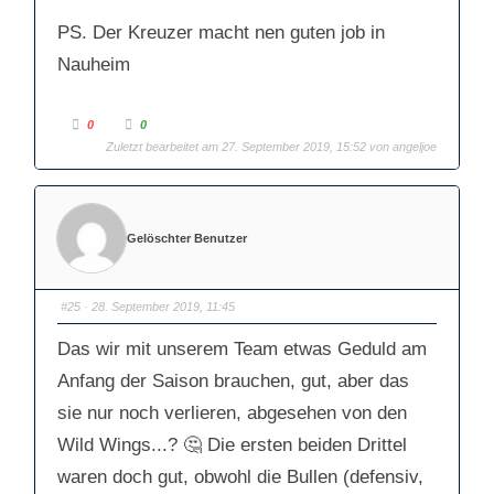
PS. Der Kreuzer macht nen guten job in
Nauheim
A
A
0
0
n
n
k
Zuletzt bearbeitet am 27. September 2019, 15:52 von
k
angeljoe
l
l
i
i
c
c
k
k
e
e
n
n
f
f
Gelöschter Benutzer
ü
ü
r
r
D
D
a
a
u
u
m
m
#25
· 28. September 2019, 11:45
e
e
n
n
n
n
Das wir mit unserem Team etwas Geduld am
a
a
c
c
Anfang der Saison brauchen, gut, aber das
h
h
u
o
n
b
sie nur noch verlieren, abgesehen von den
t
e
e
n
n
.
Wild Wings...? 🤔 Die ersten beiden Drittel
.
waren doch gut, obwohl die Bullen (defensiv,