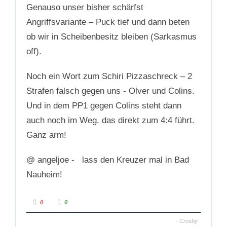
Genauso unser bisher schärfst
Angriffsvariante – Puck tief und dann beten
ob wir in Scheibenbesitz bleiben (Sarkasmus
off).
Noch ein Wort zum Schiri Pizzaschreck – 2
Strafen falsch gegen uns - Olver und Colins.
Und in dem PP1 gegen Colins steht dann
auch noch im Weg, das direkt zum 4:4 führt.
Ganz arm!
@ angeljoe - lass den Kreuzer mal in Bad
Nauheim!
A
A
0
0
n
n
k
k
l
l
- Crosby
i
i