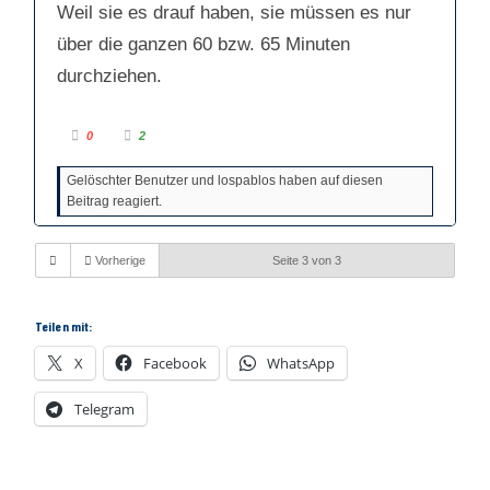
Weil sie es drauf haben, sie müssen es nur
über die ganzen 60 bzw. 65 Minuten
durchziehen.
A
A
0
2
n
n
k
k
l
l
Gelöschter Benutzer und lospablos haben auf diesen
i
i
c
c
Beitrag reagiert.
k
k
e
e
n
n
f
f
ü
ü
Vorherige
Seite 3 von 3
r
r
D
D
a
a
u
u
m
m
Teilen mit:
e
e
n
n
n
n
X
Facebook
WhatsApp
a
a
c
c
h
h
u
o
Telegram
n
b
t
e
e
n
n
.
.