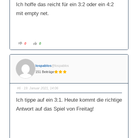
a
a
Ich hoffe das reicht für ein 3:2 oder ein 4:2
c
c
h
h
mit empty net.
u
o
n
b
t
e
e
n
n
.
.
A
A
0
0
n
n
k
k
l
l
i
i
c
c
k
k
lospablos
@lospablos
e
e
n
n
151 Beiträge
f
f
ü
ü
r
r
D
D
a
a
#6
· 19. Januar 2021, 14:06
u
u
m
m
e
e
Ich tippe auf ein 3:1. Heute kommt die richtige
n
n
n
n
a
a
Antwort auf das Spiel von Freitag!
c
c
h
h
u
o
n
b
t
e
e
n
n
.
.