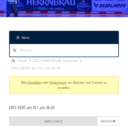
Menü
Forum-
Navigation
Forum-
Forum
ERCI FANFORUM: Gameday
Breadcrumbs
ERCI-SERC am 19.1. um 18:30
-
Du
Bitte
Anmelden
oder
Registrieren
, um Beiträge und Themen zu
erstellen.
bist
hier:
ERCI-SERC am 19.1. um 18:30
Seite 1 von 2
Nächste