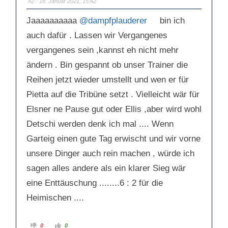
#2
· 18. Januar 2021, 15:42
u
u
m
m
e
e
Jaaaaaaaaaa
@dampfplauderer
bin ich
n
n
n
n
a
a
auch dafür . Lassen wir Vergangenes
c
c
h
h
vergangenes sein ,kannst eh nicht mehr
u
o
n
b
t
e
ändern . Bin gespannt ob unser Trainer die
e
n
n
.
Reihen jetzt wieder umstellt und wen er für
.
Pietta auf die Tribüne setzt . Vielleicht wär für
Elsner ne Pause gut oder Ellis ,aber wird wohl
Detschi werden denk ich mal .... Wenn
Garteig einen gute Tag erwischt und wir vorne
unsere Dinger auch rein machen , würde ich
sagen alles andere als ein klarer Sieg wär
eine Enttäuschung ........6 : 2 für die
Heimischen ....
A
A
0
0