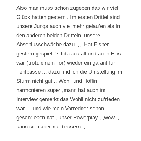
a
a
c
c
Also man muss schon zugeben das wir viel
h
h
u
o
Glück hatten gestern . Im ersten Drittel sind
n
b
t
e
e
n
unsere Jungs auch viel mehr gelaufen als in
n
.
.
den anderen beiden Dritteln ,unsere
Abschlusschwäche dazu ,,,, Hat Elsner
gestern gespielt ? Totalausfall und auch Ellis
war (trotz einem Tor) wieder ein garant für
Fehlpässe ,,, dazu find ich die Umstellung im
Sturm nicht gut ,, Wohli und Höflin
harmonieren super ,mann hat auch im
Interview gemerkt das Wohli nicht zufrieden
war ... und wie mein Vorredner schon
geschrieben hat ,,unser Powerplay ,,,wow ,,
kann sich aber nur bessern ,,