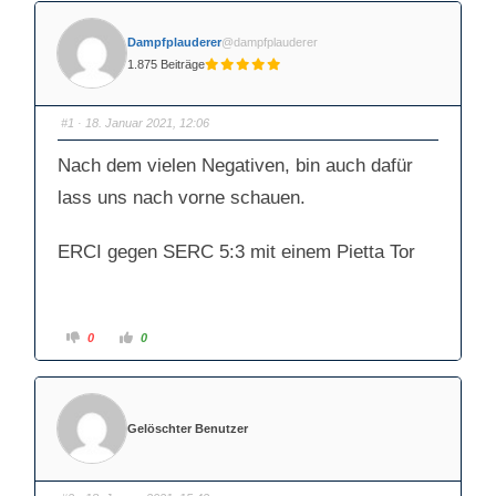
Dampfplauderer
@dampfplauderer
1.875 Beiträge
#1
· 18. Januar 2021, 12:06
Nach dem vielen Negativen, bin auch dafür
lass uns nach vorne schauen.
ERCI gegen SERC 5:3 mit einem Pietta Tor
A
A
0
0
n
n
k
k
l
l
i
i
c
c
k
k
e
e
Gelöschter Benutzer
n
n
f
f
ü
ü
r
r
D
D
a
a