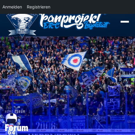
Anmelden
Registrieren
News
Der Panther Express 2026/2027 rollt nach Krefeld!
Wohin rollt der Pa
HOME
›
FORUM
Forum