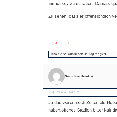
Eishockey zu schauen. Damals quasi 
Zu sehen, dass er offensichtlich ve
A
A
0
1
n
n
k
k
l
l
fanoldie hat auf diesen Beitrag reagiert.
i
i
c
c
k
k
e
e
n
n
f
f
ü
ü
r
r
Gelöschter Benutzer
D
D
a
a
u
u
m
m
e
e
n
n
#44
· 10. März 2023, 15:16
n
n
a
a
c
c
Ja das waren noch Zeiten als Huber
h
h
u
o
n
b
haben,offenes Stadion bitter kalt d
t
e
e
n