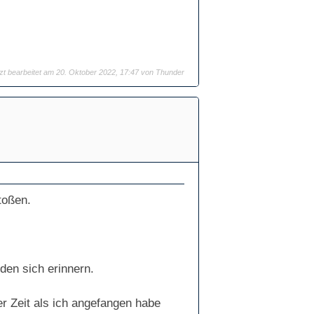
tzt bearbeitet am 20. Oktober 2022, 17:47 von
Thunder
toßen.
den sich erinnern.
r Zeit als ich angefangen habe