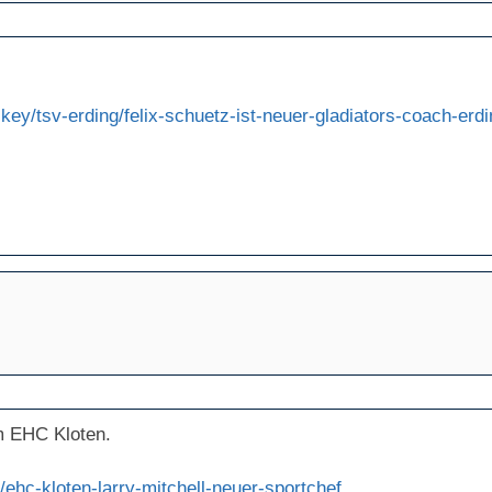
key/tsv-erding/felix-schuetz-ist-neuer-gladiators-coach-er
im EHC Kloten.
/ehc-kloten-larry-mitchell-neuer-sportchef