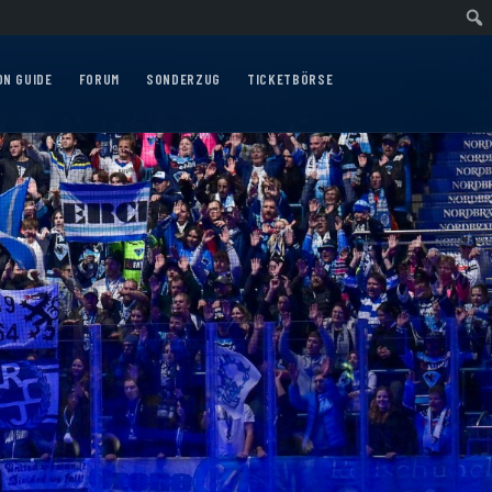
hrt nach Nürnberg am 10.12.2026
Auswärtsfahrt nach Augsburg am 06.12.202
ON GUIDE
FORUM
SONDERZUG
TICKETBÖRSE