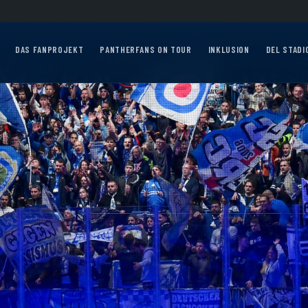
Auf geht’s, Pantherfans – die ersten Auswärtsfahrten sind online!
Auswärtsfa
DAS FANPROJEKT
PANTHERFANS ON TOUR
INKLUSION
DEL STADI