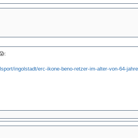
😱:
lsport/ingolstadt/erc-ikone-beno-retzer-im-alter-von-64-jah