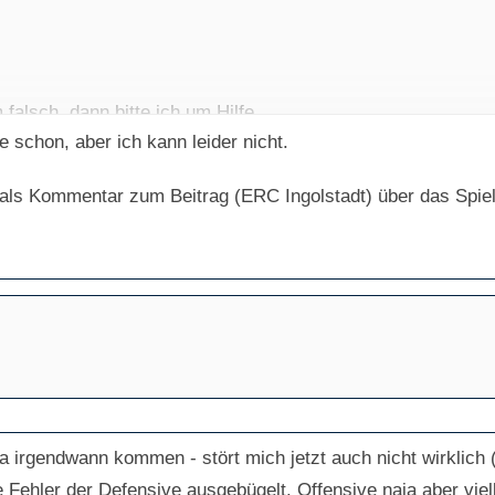
 falsch, dann bitte ich um Hilfe.
 schon, aber ich kann leider nicht.
als Kommentar zum Beitrag (ERC Ingolstadt) über das Spie
n Ticket für morgen abzugeben. Bus 2 incl. Ticket. Hätte je
a irgendwann kommen - stört mich jetzt auch nicht wirklich 
 Fehler der Defensive ausgebügelt. Offensive naja aber viell