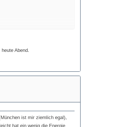
l heute Abend.
mand Interesse? Liebe Grüße Melli
(München ist mir ziemlich egal),
eicht hat ein wenig die Energie