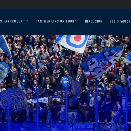
ss 2026/27?
Auf geht’s, Pantherfans – die ersten Auswärtsfahrten sind online!
AS FANPROJEKT
PANTHERFANS ON TOUR
INKLUSION
DEL STADION