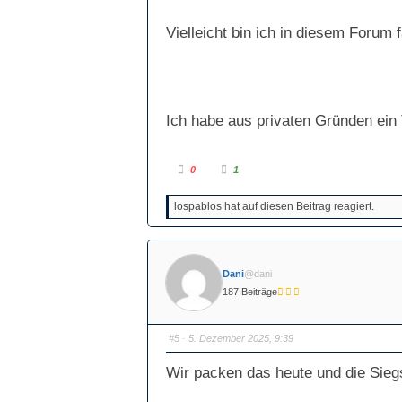
Vielleicht bin ich in diesem Forum f
Ich habe aus privaten Gründen ein 
A
A
0
1
n
n
k
k
l
l
lospablos hat auf diesen Beitrag reagiert.
i
i
c
c
k
k
e
e
n
n
f
f
ü
ü
Dani
@dani
r
r
D
D
187 Beiträge
a
a
u
u
m
m
e
e
n
n
#5
· 5. Dezember 2025, 9:39
n
n
a
a
c
c
Wir packen das heute und die Siegs
h
h
u
o
n
b