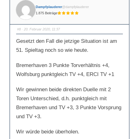
f
f
ü
ü
Dampfplauderer
@dampfplauderer
r
r
D
D
1.875 Beiträge
a
a
u
u
m
m
e
e
n
n
#8
· 20. Februar 2020, 11:37
n
n
a
a
c
c
Gesetzt den Fall die jetzige Situation ist am
h
h
u
o
51. Spieltag noch so wie heute.
n
b
t
e
e
n
n
.
.
Bremerhaven 3 Punkte Torverhältnis +4,
Wolfsburg punktgleich TV +4, ERCI TV +1
Wir gewinnen beide direkten Duelle mit 2
Toren Unterschied, d.h. punktgleich mit
Bremerhaven und TV +3, 3 Punkte Vorsprung
und TV +3.
Wir würde beide überholen.