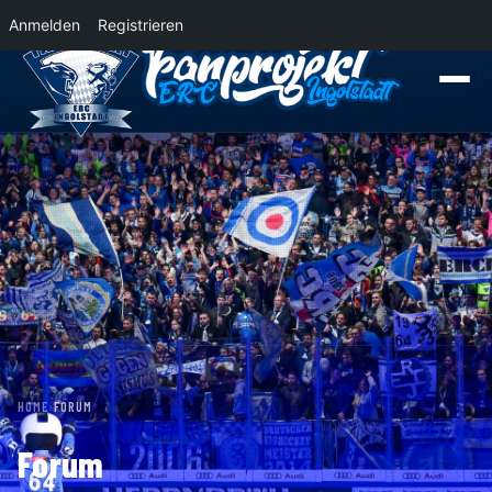
Anmelden
Registrieren
News
Der Panther Express 2026/2027 rollt nach Krefeld!
Wohin rollt der Pan
HOME
›
FORUM
Forum