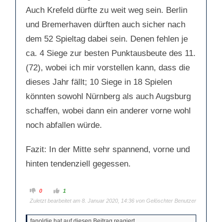
Auch Krefeld dürfte zu weit weg sein. Berlin
und Bremerhaven dürften auch sicher nach
dem 52 Spieltag dabei sein. Denen fehlen je
ca. 4 Siege zur besten Punktausbeute des 11.
(72), wobei ich mir vorstellen kann, dass die
dieses Jahr fällt; 10 Siege in 18 Spielen
könnten sowohl Nürnberg als auch Augsburg
schaffen, wobei dann ein anderer vorne wohl
noch abfallen würde.
Fazit: In der Mitte sehr spannend, vorne und
hinten tendenziell gegessen.
A
A
0
1
n
n
Zuletzt bearbeitet am 8. Januar 2020, 14:36 von Gelöschter Benutzer
k
k
l
l
i
i
c
c
fanoldie hat auf diesen Beitrag reagiert.