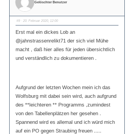
Gelöschter Benutzer
n
n
f
f
ü
ü
r
r
D
D
a
a
#9
· 20. Februar 2020, 12:00
u
u
m
m
e
e
Erst mal ein dickes Lob an
n
n
n
n
a
a
@jahnstrassenrelikt71
der sich viel Mühe
c
c
h
h
macht , daß hier alles für jeden übersichtlich
u
o
n
b
t
e
und verständlich zu dokumentieren .
e
n
n
.
.
Aufgrund der letzten Wochen mein ich das
Wolfsburg mit dabei sein wird, auch aufgrund
des **leichteren ** Programms ,zumindest
von den Tabellenplätzen her gesehen .
Spannend wird es allemal und ich würd mich
auf ein PO gegen Straubing freuen .....