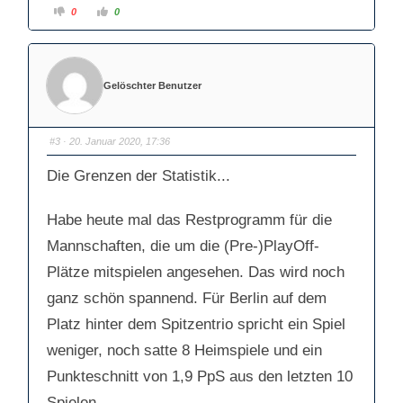
A
A
0
0
n
n
k
k
l
l
i
i
c
c
k
k
e
e
Gelöschter Benutzer
n
n
f
f
ü
ü
r
r
D
D
a
a
#3
· 20. Januar 2020, 17:36
u
u
m
m
e
e
Die Grenzen der Statistik...
n
n
n
n
a
a
c
c
Habe heute mal das Restprogramm für die
h
h
u
o
n
b
Mannschaften, die um die (Pre-)PlayOff-
t
e
e
n
n
.
Plätze mitspielen angesehen. Das wird noch
.
ganz schön spannend. Für Berlin auf dem
Platz hinter dem Spitzentrio spricht ein Spiel
weniger, noch satte 8 Heimspiele und ein
Punkteschnitt von 1,9 PpS aus den letzten 10
Spielen.