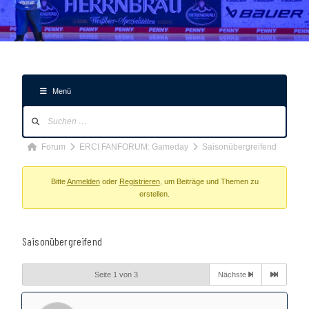
Menü
Forum-
Navigation
Forum-
Forum
ERCI FANFORUM: Gameday
Saisonübergreifend
Breadcrumbs
-
Bitte
Anmelden
oder
Registrieren
, um Beiträge und Themen zu
erstellen.
Du
bist
hier:
Saisonübergreifend
Seite 1 von 3
Nächste