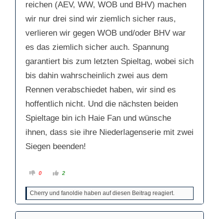
reichen (AEV, WW, WOB und BHV) machen
wir nur drei sind wir ziemlich sicher raus,
verlieren wir gegen WOB und/oder BHV war
es das ziemlich sicher auch. Spannung
garantiert bis zum letzten Spieltag, wobei sich
bis dahin wahrscheinlich zwei aus dem
Rennen verabschiedet haben, wir sind es
hoffentlich nicht. Und die nächsten beiden
Spieltage bin ich Haie Fan und wünsche
ihnen, dass sie ihre Niederlagenserie mit zwei
Siegen beenden!
A
A
0
2
n
n
k
k
l
l
Cherry und fanoldie haben auf diesen Beitrag reagiert.
i
i
c
c
k
k
e
e
n
n