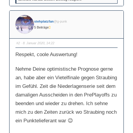
k
k
e
e
n
n
f
f
ü
ü
r
r
D
D
stehplatzfan
@g-punk
a
a
u
u
5 Beiträge
m
m
e
e
n
n
n
n
#2
· 8. Januar 2020, 14:22
a
a
c
c
h
h
u
o
Respekt, coole Auswertung!
n
b
t
e
e
n
n
.
Nehme Deine optimistische Prognose gerne
.
an, habe aber ein Vietelfinale gegen Straubing
im Gefühl. Zeit die Niederlagenserie seit dem
damaligen Ausscheiden in den PrePlayoffs zu
beenden und wieder zu drehen. Ich sehne
mich zu den Zeiten zurück wo Straubing noch
ein Punktelieferant war 😉