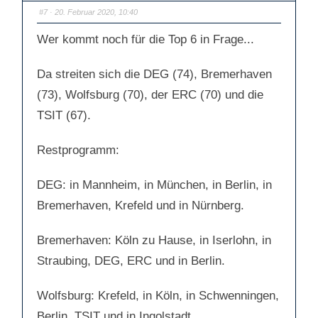
D
D
a
a
#7
· 20. Februar 2020, 10:40
u
u
m
m
e
e
Wer kommt noch für die Top 6 in Frage...
n
n
n
n
a
a
c
c
Da streiten sich die DEG (74), Bremerhaven
h
h
u
o
n
b
(73), Wolfsburg (70), der ERC (70) und die
t
e
e
n
n
.
TSIT (67).
.
Restprogramm:
DEG: in Mannheim, in München, in Berlin, in
Bremerhaven, Krefeld und in Nürnberg.
Bremerhaven: Köln zu Hause, in Iserlohn, in
Straubing, DEG, ERC und in Berlin.
Wolfsburg: Krefeld, in Köln, in Schwenningen,
Berlin, TSIT und in Ingolstadt.