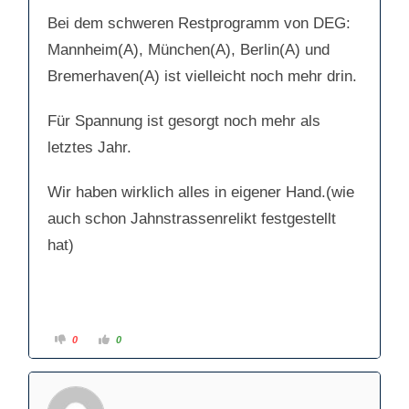
Bei dem schweren Restprogramm von DEG:
Mannheim(A), München(A), Berlin(A) und
Bremerhaven(A) ist vielleicht noch mehr drin.
Für Spannung ist gesorgt noch mehr als
letztes Jahr.
Wir haben wirklich alles in eigener Hand.(wie
auch schon Jahnstrassenrelikt festgestellt
hat)
A
A
0
0
n
n
k
k
l
l
i
i
c
c
k
k
e
e