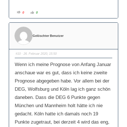
A
A
0
0
n
n
k
k
l
l
i
i
c
c
k
k
e
e
Gelöschter Benutzer
n
n
f
f
ü
ü
r
r
D
D
a
a
#10
· 26. Februar 2020, 15:50
u
u
m
m
e
e
Wenn ich meine Prognose von Anfang Januar
n
n
n
n
a
a
anschaue war es gut, dass ich keine zweite
c
c
h
h
Prognose abgegeben habe. Vor allem bei der
u
o
n
b
t
e
DEG, Wolfsburg und Köln lag ich ganz schön
e
n
n
.
daneben. Dass die DEG 6 Punkte gegen
.
München und Mannheim holt hätte ich nie
gedacht. Köln hatte ich damals noch 19
Punkte zugetraut, bei derzeit 4 wird das eng,