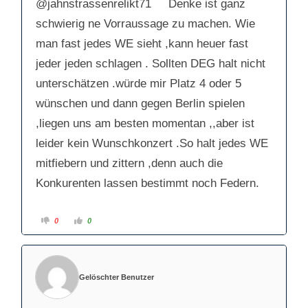
@jahnstrassenrelikt71
Denke ist ganz
n
n
n
n
a
a
schwierig ne Vorraussage zu machen. Wie
c
c
h
h
man fast jedes WE sieht ,kann heuer fast
u
o
n
b
t
e
jeder jeden schlagen . Sollten DEG halt nicht
e
n
n
.
unterschätzen .würde mir Platz 4 oder 5
.
wünschen und dann gegen Berlin spielen
,liegen uns am besten momentan ,,aber ist
leider kein Wunschkonzert .So halt jedes WE
mitfiebern und zittern ,denn auch die
Konkurenten lassen bestimmt noch Federn.
A
A
0
0
n
n
k
k
l
l
i
i
c
c
k
k
e
e
Gelöschter Benutzer
n
n
f
f
ü
ü
r
r