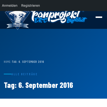
Anmelden
Registrieren
News
Der Panther Express 2026/2027 rollt nach Krefeld!
Wohin rollt der P
HOME
›
TAG:
6. SEPTEMBER 2016
ALLE BEITRÄGE
Tag:
6. September 2016