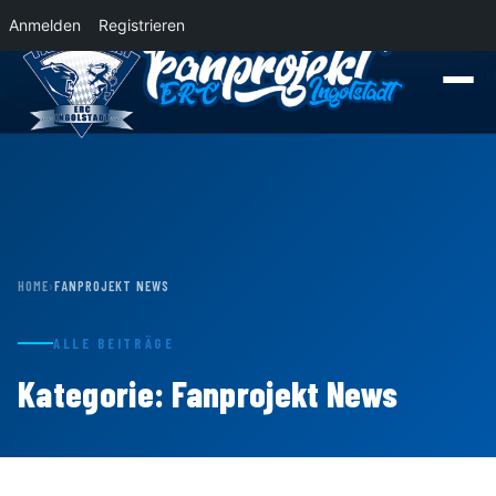
Anmelden
Registrieren
News
Der Panther Express 2026/2027 rollt nach Krefeld!
Wohin rollt der Pan
HOME
›
FANPROJEKT NEWS
ALLE BEITRÄGE
Kategorie:
Fanprojekt News