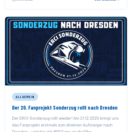
ALLGEMEIN
Der 20. Fanprojekt Sonderzug rollt nach Dresden
Der ERCI-Sonderzug rollt wieder! Am 21.12.2025 bringt uns
das Fanprojekt erstmals zum direkten Aufsteiger nach
Dresden – und das mit 800 Fans an die Elbe. …