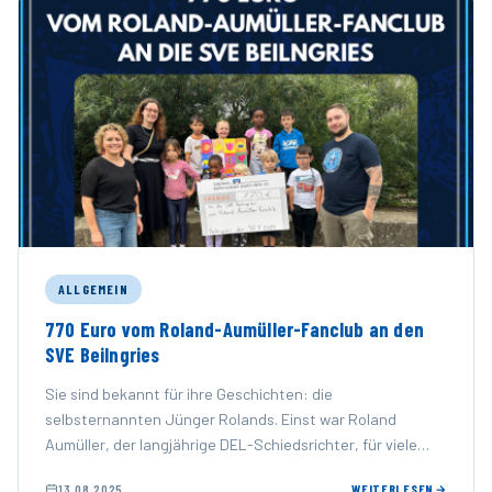
ALLGEMEIN
770 Euro vom Roland-Aumüller-Fanclub an den
SVE Beilngries
Sie sind bekannt für ihre Geschichten: die
selbsternannten Jünger Rolands. Einst war Roland
Aumüller, der langjährige DEL-Schiedsrichter, für viele
ERC-Fans eine Art Feindbild – doch …
13.08.2025
WEITERLESEN