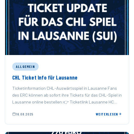
ALLGEMEIN
CHL Ticket Info für Lausanne
Ticketinformation CHL-Auswärtsspiel in Lausanne Fans
des ERC können ab sofort ihre Tickets für das CHL-Spiel in
Lausanne online bestellen:👉 Ticketlink Lausanne HC
Bitte beachten:Seitens des …
16.08.2025
WEITERLESEN