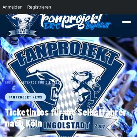
Anmelden
Registrieren
News
Der Panther Express 2026/2027 rollt nach Krefeld!
Wohin rollt der Pa
HOME
›
TICKETINFOS FÜR DIE SELBSTFAHRER NACH KÖLN
FANPROJEKT NEWS
Ticketinfos für die Selbstfahrer
nach Köln