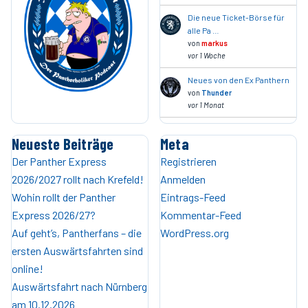
Die neue Ticket-Börse für
alle Pa …
von
markus
vor 1 Woche
Neues von den Ex Panthern
von
Thunder
vor 1 Monat
Neueste Beiträge
Meta
Der Panther Express
Registrieren
2026/2027 rollt nach Krefeld!
Anmelden
Wohin rollt der Panther
Eintrags-Feed
Express 2026/27?
Kommentar-Feed
Auf geht’s, Pantherfans – die
WordPress.org
ersten Auswärtsfahrten sind
online!
Auswärtsfahrt nach Nürnberg
am 10.12.2026