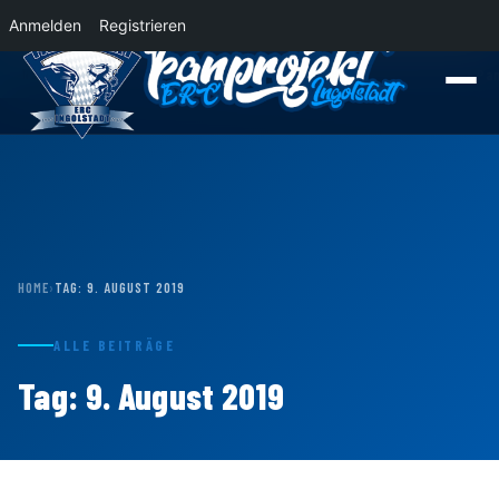
Anmelden
Registrieren
News
Der Panther Express 2026/2027 rollt nach Krefeld!
Wohin rollt der P
HOME
›
TAG:
9. AUGUST 2019
ALLE BEITRÄGE
Tag:
9. August 2019