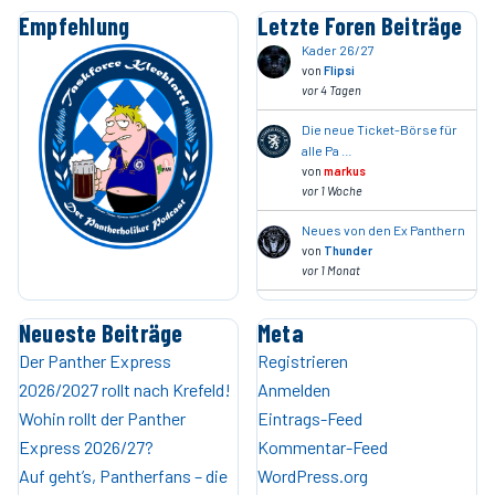
Empfehlung
Letzte Foren Beiträge
Kader 26/27
von
Flipsi
vor 4 Tagen
Die neue Ticket-Börse für
alle Pa …
von
markus
vor 1 Woche
Neues von den Ex Panthern
von
Thunder
vor 1 Monat
Neueste Beiträge
Meta
Der Panther Express
Registrieren
2026/2027 rollt nach Krefeld!
Anmelden
Wohin rollt der Panther
Eintrags-Feed
Express 2026/27?
Kommentar-Feed
Auf geht’s, Pantherfans – die
WordPress.org