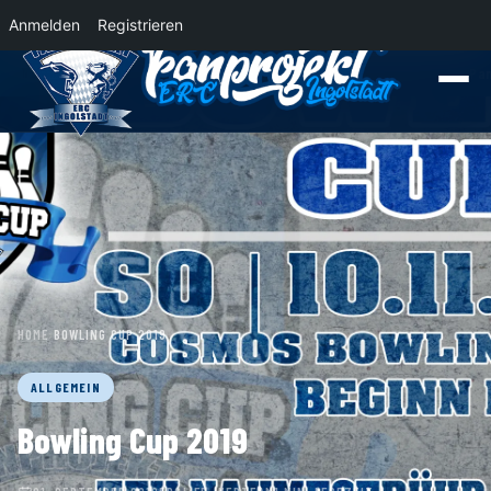
Anmelden
Registrieren
News
Der Panther Express 2026/2027 rollt nach Krefeld!
Wohin rollt der P
HOME
›
BOWLING CUP 2019
ALLGEMEIN
Bowling Cup 2019