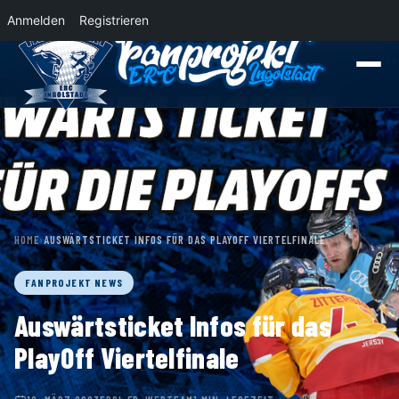
Anmelden
Registrieren
News
Der Panther Express 2026/2027 rollt nach Krefeld!
Wohin rollt der P
HOME
›
AUSWÄRTSTICKET INFOS FÜR DAS PLAYOFF VIERTELFINALE
FANPROJEKT NEWS
Auswärtsticket Infos für das
PlayOff Viertelfinale