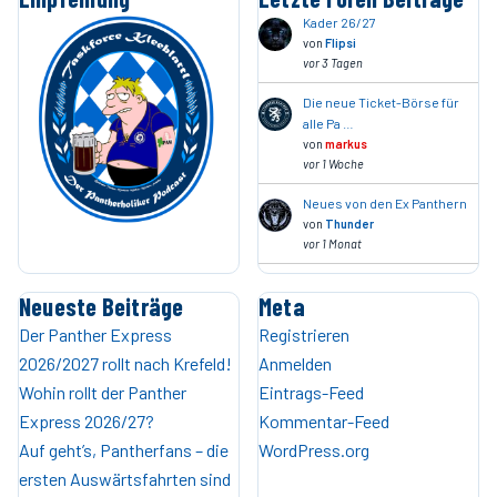
Kader 26/27
von
Flipsi
vor 3 Tagen
Die neue Ticket-Börse für
alle Pa …
von
markus
vor 1 Woche
Neues von den Ex Panthern
von
Thunder
vor 1 Monat
Neueste Beiträge
Meta
Der Panther Express
Registrieren
2026/2027 rollt nach Krefeld!
Anmelden
Wohin rollt der Panther
Eintrags-Feed
Express 2026/27?
Kommentar-Feed
Auf geht’s, Pantherfans – die
WordPress.org
ersten Auswärtsfahrten sind