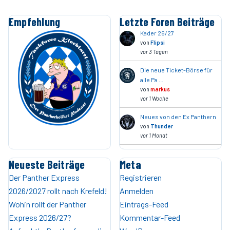
Empfehlung
Letzte Foren Beiträge
Kader 26/27
von
Flipsi
vor 3 Tagen
Die neue Ticket-Börse für
alle Pa …
von
markus
vor 1 Woche
Neues von den Ex Panthern
von
Thunder
vor 1 Monat
Neueste Beiträge
Meta
Der Panther Express
Registrieren
2026/2027 rollt nach Krefeld!
Anmelden
Wohin rollt der Panther
Eintrags-Feed
Express 2026/27?
Kommentar-Feed