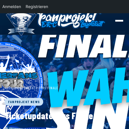
Anmelden
Registrieren
News
Der Panther Express 2026/2027 rollt nach Krefeld!
Wohin rollt der P
HOME
›
TICKETUPDATE FÜRS FINALE
FANPROJEKT NEWS
Ticketupdate fürs Finale