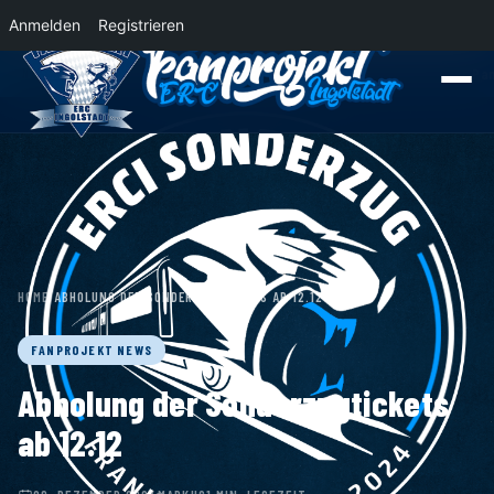
Anmelden
Registrieren
News
Der Panther Express 2026/2027 rollt nach Krefeld!
Wohin rollt der P
HOME
›
ABHOLUNG DER SONDERZUGTICKETS AB 12.12
FANPROJEKT NEWS
Abholung der Sonderzugtickets
ab 12.12