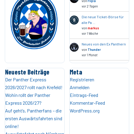
von
Flipsi
vor 2 Tagen
Die neue Ticket-Börse für
alle Pa …
von
markus
vor 1 Woche
Neues von den Ex Panthern
von
Thunder
vor 1 Monat
Neueste Beiträge
Meta
Der Panther Express
Registrieren
2026/2027 rollt nach Krefeld!
Anmelden
Wohin rollt der Panther
Eintrags-Feed
Express 2026/27?
Kommentar-Feed
Auf geht’s, Pantherfans – die
WordPress.org
ersten Auswärtsfahrten sind
online!
Auswärtsfahrt nach Nürnberg