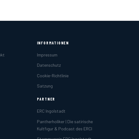
INFORMATIONEN
ekt
Impressum
Datenschutz
Cookie-Richtlinie
Satzung
PARTNER
ERC Ingolstadt
Pantherholiker | Die satirische
Kultfigur & Podcast des ERCI
Stammverein ERC Ingolstadt