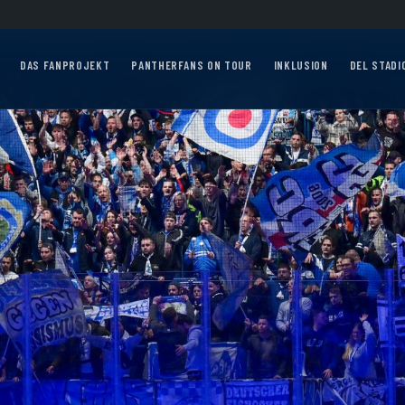
s 2026/27?
Auf geht’s, Pantherfans – die ersten Auswärtsfahrten sind online!
A
DAS FANPROJEKT
PANTHERFANS ON TOUR
INKLUSION
DEL STADI