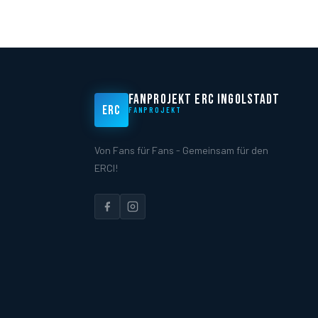
FANPROJEKT ERC INGOLSTADT
ERC
FANPROJEKT
Von Fans für Fans - Gemeinsam für den
ERCI!