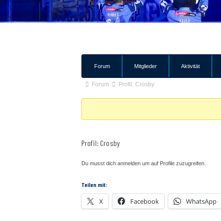
Forum-
Forum
Mitglieder
Aktivität
Navigation
Forum-
Forum
Profil: Crosby
Breadcrumbs
-
Du
bist
Profil: Crosby
hier:
Du musst dich anmelden um auf Profile zuzugreifen.
Teilen mit:
X
Facebook
WhatsApp