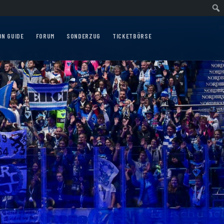
uswärtsfahrt nach Nürnberg am 10.12.2026
Auswärtsfahrt nach Augsburg am 
ON GUIDE
FORUM
SONDERZUG
TICKETBÖRSE