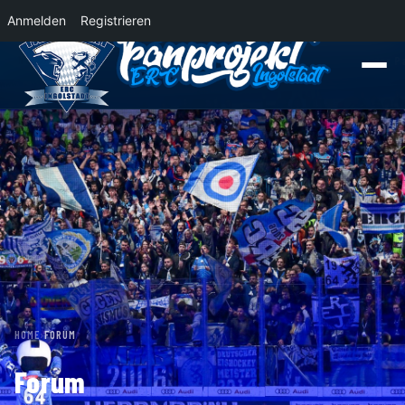
Anmelden
Registrieren
News
Der Panther Express 2026/2027 rollt nach Krefeld!
Wohin rollt der 
HOME
›
FORUM
Forum