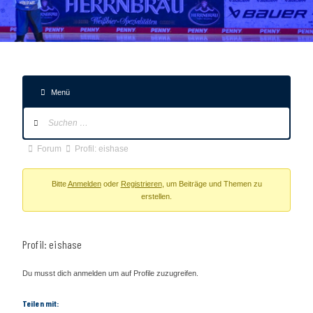
Menü
Forum-
Navigation
Forum-
Forum
Profil: eishase
Breadcrumbs
-
Bitte
Anmelden
oder
Registrieren
, um Beiträge und Themen zu
erstellen.
Du
bist
hier:
Profil: eishase
Du musst dich anmelden um auf Profile zuzugreifen.
Teilen mit: