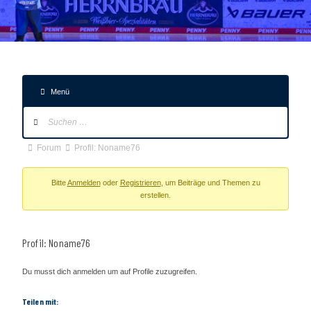
Menü
Forum-
Navigation
Forum-
Forum
Profil: Noname76
Breadcrumbs
-
Bitte
Anmelden
oder
Registrieren
, um Beiträge und Themen zu
erstellen.
Du
bist
hier:
Profil: Noname76
Du musst dich anmelden um auf Profile zuzugreifen.
Teilen mit: