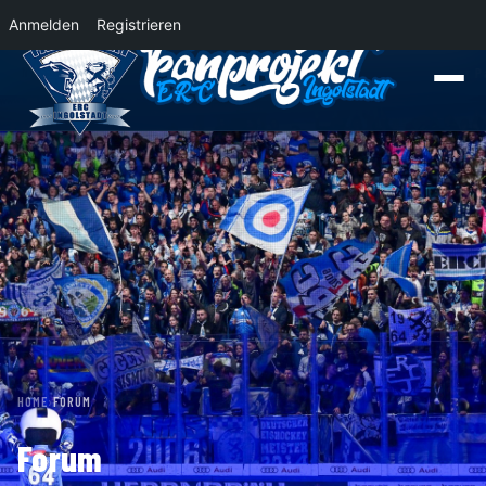
Anmelden
Registrieren
News
Der Panther Express 2026/2027 rollt nach Krefeld!
Wohin rollt der 
HOME
›
FORUM
Forum