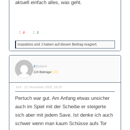
aktuell einfach alles, was geht.
A
A
0
2
n
n
k
k
l
l
lospablos und J haben auf diesen Beitrag reagiert.
i
i
c
c
k
k
e
e
n
n
f
f
ü
ü
J
@julianh
r
r
D
D
124 Beiträge
a
a
u
u
m
m
e
e
n
n
#14
· 13. November 2025, 18:19
n
n
a
a
c
c
Pertuch war gut. Am Anfang etwas unsicher
h
h
u
o
n
b
auch im Spiel mit der Scheibe er steigerte
t
e
e
n
sich aber mit jedem Save. Ist denke ich auch
n
.
.
schwer wenn man kaum Schüsse aufs Tor