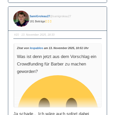
k
k
l
l
i
i
c
c
k
k
SamiGroleau27
@samigroleau27
e
e
n
n
181 Beiträge
f
f
ü
ü
r
r
D
D
a
a
#15
· 13. November 2025, 18:33
u
u
m
m
e
e
n
n
n
n
Zitat von
lospablos
am 13. November 2025, 10:51 Uhr
a
a
c
c
Was ist denn jetzt aus dem Vorschlag ein
h
h
u
o
n
b
Crowdfunding für Barber zu machen
t
e
e
n
n
.
geworden?
.
Ja schade . Ich wäre auch sofort dabei