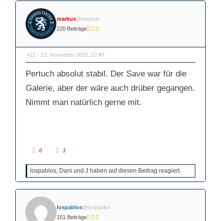
markus
@markus
220 Beiträge
#11
· 13. November 2025, 10:40
Pertuch absolut stabil. Der Save war für die
Galerie, aber der wäre auch drüber gegangen.
Nimmt man natürlich gerne mit.
A
A
0
3
n
n
k
k
l
l
lospablos, Dani und J haben auf diesen Beitrag reagiert.
i
i
c
c
k
k
e
e
n
n
f
f
ü
ü
lospablos
@lospablos
r
r
D
D
151 Beiträge
a
a