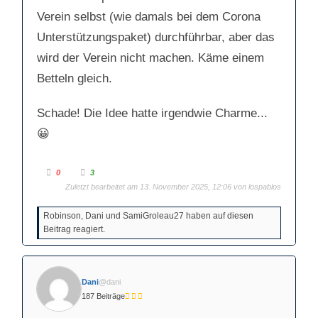
Verein selbst (wie damals bei dem Corona
Unterstützungspaket) durchführbar, aber das
wird der Verein nicht machen. Käme einem
Betteln gleich.
Schade! Die Idee hatte irgendwie Charme...
😀
A
A
0
3
n
n
k
Zuletzt bearbeitet am 13. November 2025, 12:06 von
k
lospablos
l
l
i
i
c
c
Robinson, Dani und SamiGroleau27 haben auf diesen
k
k
e
e
Beitrag reagiert.
n
n
f
f
ü
ü
r
r
D
D
a
a
u
u
Dani
@dani
m
m
e
e
187 Beiträge
n
n
n
n