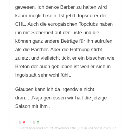
gewesen. Ich denke Barber zu halten wird
kaum möglich sein. Ist jetzt Topscorer der
CHL. Auch die europäischen Topclubs haben
ihn mit Sicherheit auf der Liste und die
können ganz andere Beträge für ihn aufrufen
als die Panther. Aber die Hoffnung stirbt
Ich würde definitiv meinen Anteil
zuletzt und vielleicht tickt er ein bisschen wie
beisteuern!
Breton der auch geblieben ist weil er sich in
Ingolstadt sehr wohl fühlt.
Glauben kann ich da irgendwie nicht
dran.....Naja geniessen wir halt die jetzige
Saison mit ihm .
A
A
0
2
n
n
Zuletzt bearbeitet am 13. November 2025, 18:36 von
k
k
SamiGroleau27