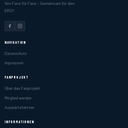
Von Fans für Fans - Gemeinsam für den
das wird der Verein nicht machen. Käme
ERCI!
einem Betteln gleich.
Schade! Die Idee hatte irgendwie
Charme...
NAVIGATION
Datenschutz
Impressum
FANPROJEKT
Über das Fanprojekt
Mitglied werden
Auswärtsfahrten
INFORMATIONEN