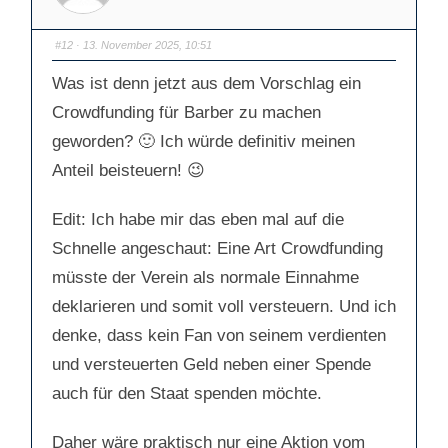
u
u
m
m
e
e
n
n
#12
· 13. November 2025, 10:51
n
n
a
a
c
c
Was ist denn jetzt aus dem Vorschlag ein
h
h
u
o
n
b
Crowdfunding für Barber zu machen
t
e
e
n
geworden? 🙂 Ich würde definitiv meinen
n
.
.
Anteil beisteuern! 😉
Edit: Ich habe mir das eben mal auf die
Schnelle angeschaut: Eine Art Crowdfunding
müsste der Verein als normale Einnahme
deklarieren und somit voll versteuern. Und ich
denke, dass kein Fan von seinem verdienten
und versteuerten Geld neben einer Spende
auch für den Staat spenden möchte.
Daher wäre praktisch nur eine Aktion vom