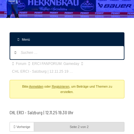
Menü
Forum-
Navigation
Forum-
Forum
ERCI FANFORUM: Gameday
Breadcrumbs
CHL ERCI - Salzburg | 12.11.25 19 …
-
Du
Bitte
Anmelden
oder
Registrieren
, um Beiträge und Themen zu
erstellen.
bist
hier:
CHL ERCI - Salzburg | 12.11.25 19.30 Uhr
Vorherige
Seite 2 von 2