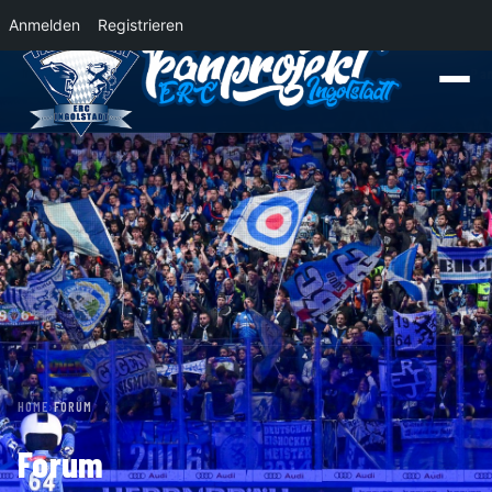
Anmelden
Registrieren
News
Der Panther Express 2026/2027 rollt nach Krefeld!
Wohin rollt der Pa
HOME
›
FORUM
Forum