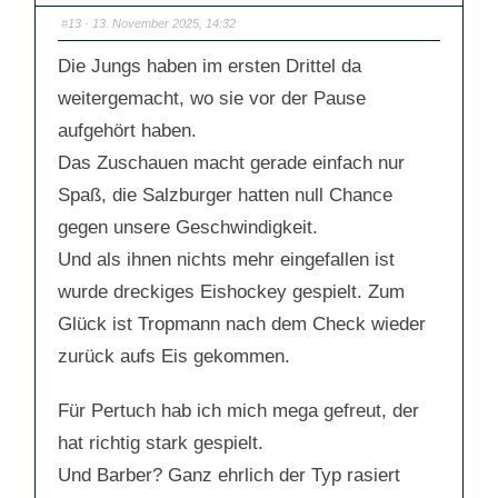
a
a
c
c
#13
· 13. November 2025, 14:32
h
h
u
o
n
b
Die Jungs haben im ersten Drittel da
t
e
e
n
n
.
weitergemacht, wo sie vor der Pause
.
aufgehört haben.
Das Zuschauen macht gerade einfach nur
Spaß, die Salzburger hatten null Chance
gegen unsere Geschwindigkeit.
Und als ihnen nichts mehr eingefallen ist
wurde dreckiges Eishockey gespielt. Zum
Glück ist Tropmann nach dem Check wieder
zurück aufs Eis gekommen.
Für Pertuch hab ich mich mega gefreut, der
hat richtig stark gespielt.
Und Barber? Ganz ehrlich der Typ rasiert