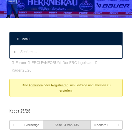
Menü
Forum-
Navigation
Forum-
Forum
ERCI FANFORUM: Der ERC Ingolstadt
Breadcrumbs
Kader 25/26
-
Du
Bitte
Anmelden
oder
Registrieren
, um Beiträge und Themen zu
erstellen.
bist
hier:
Kader 25/26
Vorherige
Seite 51 von 135
Nächste