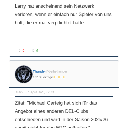
h
h
u
o
Larry hat anscheinend sein Netzwerk
n
b
t
e
verloren, wenn er einfach nur Spieler von uns
e
n
n
.
.
holt, die er mal verpflichtet hatte.
A
A
0
0
n
n
k
k
l
l
i
i
c
c
k
k
Thunder
@bethethunder
e
e
n
n
1.313 Beiträge
f
f
ü
ü
r
r
D
D
a
a
#505
· 27. April 2025, 12:13
u
u
m
m
e
e
Zitat: "Michael Garteig hat sich für das
n
n
n
n
a
a
Angebot eines anderen DEL-Clubs
c
c
h
h
entschieden und wird in der Saison 2025/26
u
o
n
b
t
e
somit nicht für den ERC auflaufen."