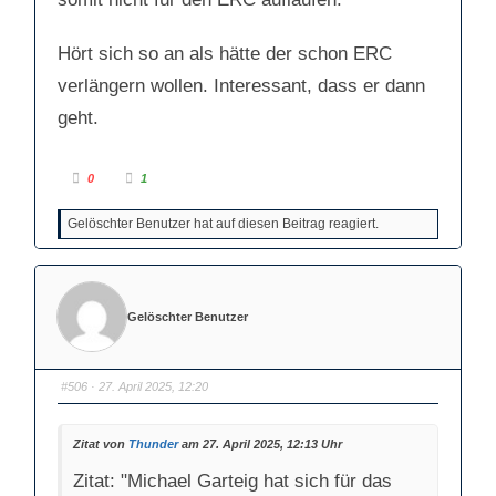
e
n
n
.
.
Hört sich so an als hätte der schon ERC
verlängern wollen. Interessant, dass er dann
geht.
A
A
0
1
n
n
k
k
l
l
Gelöschter Benutzer hat auf diesen Beitrag reagiert.
i
i
c
c
k
k
e
e
n
n
f
f
ü
ü
r
r
Gelöschter Benutzer
D
D
a
a
u
u
m
m
e
e
n
n
#506
· 27. April 2025, 12:20
n
n
a
a
c
c
h
h
Zitat von
Thunder
am 27. April 2025, 12:13 Uhr
u
o
n
b
t
e
Zitat: "Michael Garteig hat sich für das
e
n
n
.