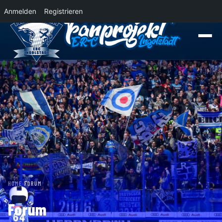
Anmelden
Registrieren
News
Der Panther Express 2026/2027 rollt nach Krefeld!
Wohin rollt der Pa
HOME
›
FORUM
Forum