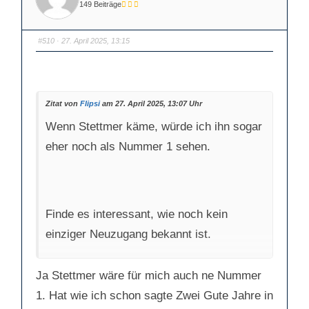
u
u
149 Beiträge
m
m
e
e
n
n
n
n
a
a
#510
· 27. April 2025, 13:15
c
c
h
h
u
o
n
b
t
e
e
n
n
.
.
Zitat von
Flipsi
am 27. April 2025, 13:07 Uhr
Wenn Stettmer käme, würde ich ihn sogar
eher noch als Nummer 1 sehen.
Finde es interessant, wie noch kein
einziger Neuzugang bekannt ist.
Ja Stettmer wäre für mich auch ne Nummer
1. Hat wie ich schon sagte Zwei Gute Jahre in