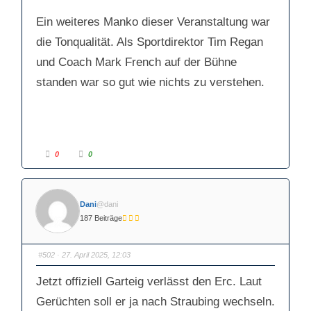
Ein weiteres Manko dieser Veranstaltung war
die Tonqualität. Als Sportdirektor Tim Regan
und Coach Mark French auf der Bühne
standen war so gut wie nichts zu verstehen.
A
A
0
0
n
n
k
k
l
l
i
i
c
c
k
k
Dani
@dani
e
e
n
n
187 Beiträge
f
f
ü
ü
r
r
D
D
a
a
#502
· 27. April 2025, 12:03
u
u
m
m
e
e
Jetzt offiziell Garteig verlässt den Erc. Laut
n
n
n
n
a
a
Gerüchten soll er ja nach Straubing wechseln.
c
c