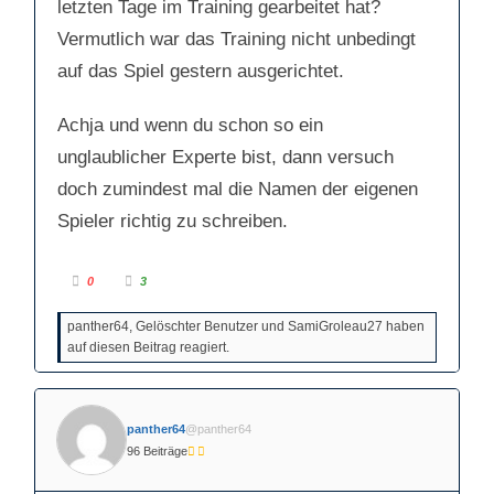
letzten Tage im Training gearbeitet hat?
Vermutlich war das Training nicht unbedingt
auf das Spiel gestern ausgerichtet.
Achja und wenn du schon so ein
unglaublicher Experte bist, dann versuch
doch zumindest mal die Namen der eigenen
Spieler richtig zu schreiben.
A
A
0
3
n
n
k
k
l
l
panther64, Gelöschter Benutzer und SamiGroleau27 haben
i
i
c
c
auf diesen Beitrag reagiert.
k
k
e
e
n
n
f
f
ü
ü
r
r
D
D
panther64
@panther64
a
a
u
u
96 Beiträge
m
m
e
e
n
n