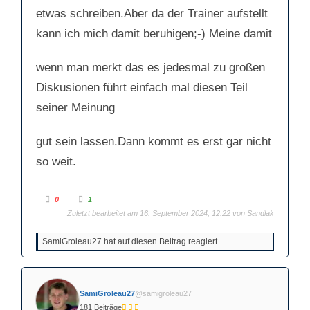
etwas schreiben.Aber da der Trainer aufstellt
kann ich mich damit beruhigen;-) Meine damit
wenn man merkt das es jedesmal zu großen
Diskusionen führt einfach mal diesen Teil
seiner Meinung
gut sein lassen.Dann kommt es erst gar nicht
so weit.
A
A
0
1
n
n
k
Zuletzt bearbeitet am 16. September 2024, 12:22 von
k
Sandlak
l
l
i
i
c
c
SamiGroleau27 hat auf diesen Beitrag reagiert.
k
k
e
e
n
n
f
f
ü
ü
r
r
D
D
SamiGroleau27
@samigroleau27
a
a
u
u
181 Beiträge