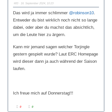
n
n
#83
· 16. September 2024, 10:23
a
a
c
c
h
h
u
o
Das wird ja immer schlimmer
@robinson10
.
n
b
t
e
Entweder du bist wirklich noch nicht so lange
e
n
n
.
.
dabei, oder aber du machst das absichtlich,
um die Leute hier zu ärgern.
Kann mir jemand sagen welcher Torjingle
gestern gespielt wurde? Laut ERC Homepage
wird dieser dann ja auch während der Saison
laufen.
Ich freue mich auf Donnerstag!!!
A
A
0
0
n
n
k
k