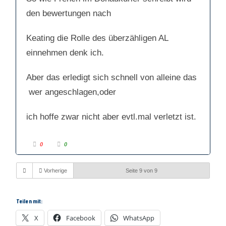
a
a
c
c
den bewertungen nach
h
h
u
o
n
b
t
e
e
n
Keating die Rolle des überzähligen AL
n
.
.
einnehmen denk ich.
Aber das erledigt sich schnell von alleine das
wer angeschlagen,oder
ich hoffe zwar nicht aber evtl.mal verletzt ist.
A
A
0
0
n
n
k
k
l
l
i
i
Vorherige
Seite 9 von 9
c
c
k
k
e
e
n
n
f
f
ü
ü
Teilen mit:
r
r
D
D
a
a
X
Facebook
WhatsApp
u
u