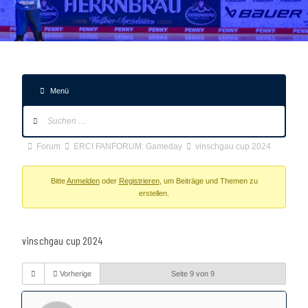
Menü
Forum-
Navigation
Forum-
Forum
ERCI FANFORUM: Gameday
vinschgau cup 2024
Breadcrumbs
-
Bitte
Anmelden
oder
Registrieren
, um Beiträge und Themen zu
erstellen.
Du
bist
hier:
vinschgau cup 2024
Vorherige
Seite 9 von 9