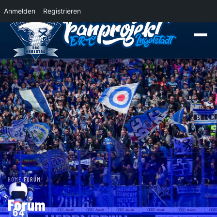
Anmelden
Registrieren
News
Der Panther Express 2026/2027 rollt nach Krefeld!
Wohin rollt der Pa
HOME
›
FORUM
Forum