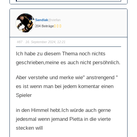
c
c
k
k
e
e
n
n
f
f
ü
ü
Sandlak
@stefan
r
r
D
D
204 Beiträge
a
a
u
u
m
m
e
e
n
n
#87
· 16. September 2024, 12:21
n
n
a
a
c
c
Ich habe zu diesem Thema noch nichts
h
h
u
o
n
b
geschrieben,meine es auch nicht persöhnlich.
t
e
e
n
n
.
.
Aber verstehe und merke wie" anstrengend "
es ist wenn man bei jedem komentar einen
Spieler
in den Himmel hebt.Ich würde auch gerne
jedesmal wenn jemand Pietta in die vierte
stecken will