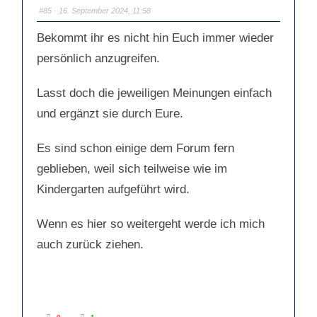
D
D
a
a
#85
· 16. September 2024, 11:58
u
u
m
m
e
e
Bekommt ihr es nicht hin Euch immer wieder
n
n
n
n
a
a
persönlich anzugreifen.
c
c
h
h
u
o
n
b
Lasst doch die jeweiligen Meinungen einfach
t
e
e
n
n
.
und ergänzt sie durch Eure.
.
Es sind schon einige dem Forum fern
geblieben, weil sich teilweise wie im
Kindergarten aufgeführt wird.
Wenn es hier so weitergeht werde ich mich
auch zurück ziehen.
A
A