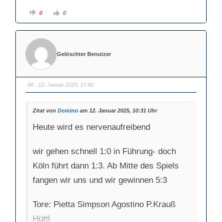
A
A
0
0
n
n
k
k
l
l
i
i
c
c
k
k
e
e
Gelöschter Benutzer
n
n
f
f
ü
ü
r
r
D
D
a
a
#8
· 12. Januar 2025, 17:42
u
u
m
m
e
e
n
n
Zitat von
Domino
am 12. Januar 2025, 10:31 Uhr
n
n
a
a
c
c
Heute wird es nervenaufreibend
h
h
u
o
n
b
t
e
e
n
wir gehen schnell 1:0 in Führung- doch
n
.
.
Köln führt dann 1:3. Ab Mitte des Spiels
fangen wir uns und wir gewinnen 5:3
Tore: Pietta Simpson Agostino P.Krauß
Hüttl