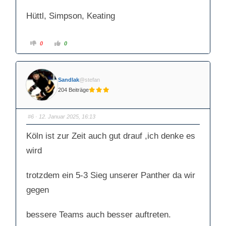
Hüttl, Simpson, Keating
A
A
0
0
n
n
k
k
l
l
i
i
c
c
k
k
Sandlak
@stefan
e
e
n
n
204 Beiträge
f
f
ü
ü
r
r
D
D
a
a
#6
· 12. Januar 2025, 16:13
u
u
m
m
e
e
Köln ist zur Zeit auch gut drauf ,ich denke es
n
n
n
n
a
a
wird
c
c
h
h
u
o
n
b
trotzdem ein 5-3 Sieg unserer Panther da wir
t
e
e
n
n
.
gegen
.
bessere Teams auch besser auftreten.