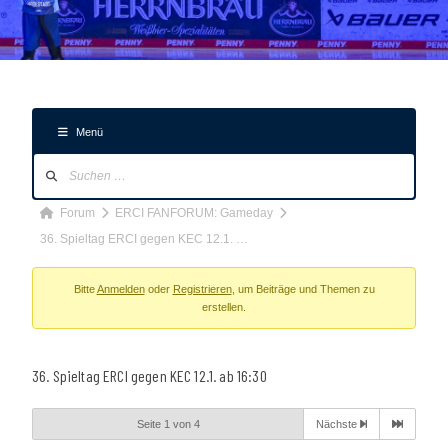
Menü
Forum-
Navigation
Forum-
Forum
ERCI FANFORUM: Gameday
Breadcrumbs
36. Spieltag ERCI gegen KEC 12.1. …
-
Du
Bitte
Anmelden
oder
Registrieren
, um Beiträge und Themen zu
erstellen.
bist
hier:
36. Spieltag ERCI gegen KEC 12.1. ab 16:30
Seite 1 von 4
Nächste