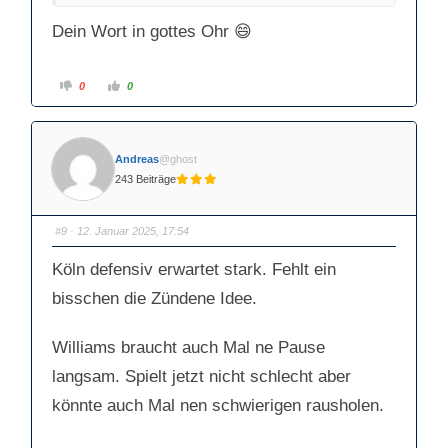
Dein Wort in gottes Ohr 😄
A
A
0
0
n
n
k
k
l
l
i
i
c
c
k
k
Andreas
@ghost
e
e
n
n
243 Beiträge
f
f
ü
ü
r
r
D
D
a
a
#9
· 12. Januar 2025, 17:54
u
u
m
m
e
e
Köln defensiv erwartet stark. Fehlt ein
n
n
n
n
a
a
bisschen die Zündene Idee.
c
c
h
h
u
o
n
b
Williams braucht auch Mal ne Pause
t
e
e
n
n
.
langsam. Spielt jetzt nicht schlecht aber
.
könnte auch Mal nen schwierigen rausholen.