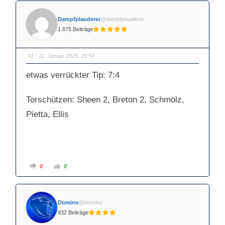
Dampfplauderer
@dampfplauderer
1.875 Beiträge
#1
· 11. Januar 2025, 20:54
etwas verrückter Tip: 7:4
Torschützen: Sheen 2, Breton 2, Schmölz,
Pietta, Ellis
A
A
0
0
n
n
k
k
l
l
i
i
c
c
k
k
Domino
@domino
e
e
n
n
932 Beiträge
f
f
ü
ü