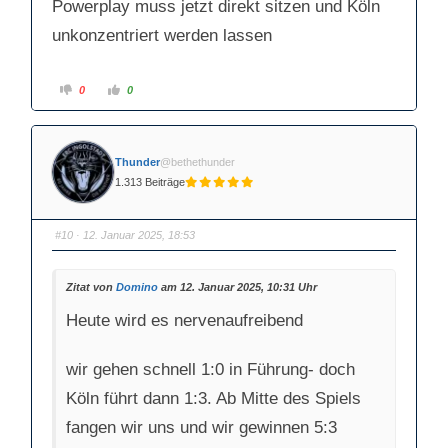
Powerplay muss jetzt direkt sitzen und Köln
unkonzentriert werden lassen
A
A
0
0
n
n
k
k
l
l
i
i
c
c
k
k
Thunder
@bethethunder
e
e
n
n
1.313 Beiträge
f
f
ü
ü
r
r
D
D
a
a
#10
· 12. Januar 2025, 18:53
u
u
m
m
e
e
n
n
Zitat von
Domino
am 12. Januar 2025, 10:31 Uhr
n
n
a
a
c
c
Heute wird es nervenaufreibend
h
h
u
o
n
b
t
e
e
n
wir gehen schnell 1:0 in Führung- doch
n
.
.
Köln führt dann 1:3. Ab Mitte des Spiels
fangen wir uns und wir gewinnen 5:3