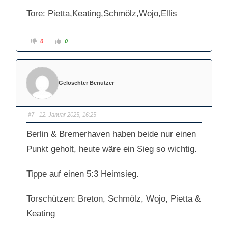
Tore: Pietta,Keating,Schmölz,Wojo,Ellis
A
A
0
0
n
n
k
k
l
l
i
i
c
c
k
k
e
e
Gelöschter Benutzer
n
n
f
f
ü
ü
r
r
D
D
a
a
#7
· 12. Januar 2025, 16:25
u
u
m
m
e
e
Berlin & Bremerhaven haben beide nur einen
n
n
n
n
a
a
Punkt geholt, heute wäre ein Sieg so wichtig.
c
c
h
h
u
o
n
b
Tippe auf einen 5:3 Heimsieg.
t
e
e
n
n
.
.
Torschützen: Breton, Schmölz, Wojo, Pietta &
Keating