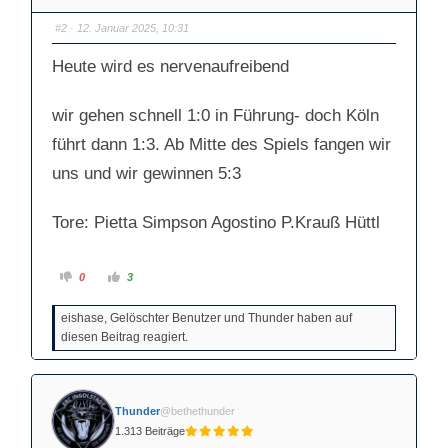
r
r
D
D
a
a
#2
· 12. Januar 2025, 10:31
u
u
m
m
e
e
Heute wird es nervenaufreibend
n
n
n
n
a
a
c
c
wir gehen schnell 1:0 in Führung- doch Köln
h
h
u
o
n
b
führt dann 1:3. Ab Mitte des Spiels fangen wir
t
e
e
n
n
.
uns und wir gewinnen 5:3
.
Tore: Pietta Simpson Agostino P.Krauß Hüttl
A
A
0
3
n
n
k
k
l
l
eishase, Gelöschter Benutzer und Thunder haben auf
i
i
c
c
diesen Beitrag reagiert.
k
k
e
e
n
n
f
f
ü
ü
r
r
D
D
Thunder
@bethethunder
a
a
u
u
1.313 Beiträge
m
m