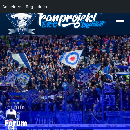
Anmelden
Registrieren
News
Der Panther Express 2026/2027 rollt nach Krefeld!
Wohin rollt der P
HOME
›
FORUM
Forum