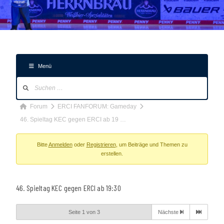
Menü
Forum-
Navigation
Forum-
Forum
ERCI FANFORUM: Gameday
Breadcrumbs
46. Spieltag KEC gegen ERCI ab 19 …
-
Du
Bitte
Anmelden
oder
Registrieren
, um Beiträge und Themen zu
erstellen.
bist
hier:
46. Spieltag KEC gegen ERCI ab 19:30
Seite 1 von 3
Nächste