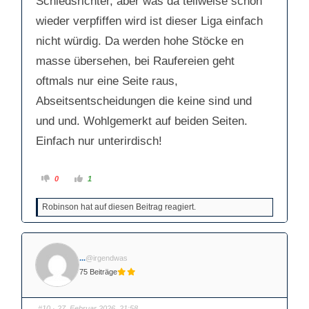
Schiedsrichter, aber was da teilweise schon
wieder verpfiffen wird ist dieser Liga einfach
nicht würdig. Da werden hohe Stöcke en
masse übersehen, bei Raufereien geht
oftmals nur eine Seite raus,
Abseitsentscheidungen die keine sind und
und und. Wohlgemerkt auf beiden Seiten.
Einfach nur unterirdisch!
A
A
0
1
n
n
k
k
l
l
Robinson hat auf diesen Beitrag reagiert.
i
i
c
c
k
k
e
e
n
n
f
f
ü
ü
...
@irgendwas
r
r
D
D
75 Beiträge
a
a
u
u
m
m
e
e
n
n
#10
· 27. Februar 2026, 21:58