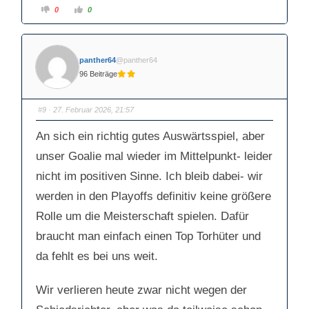
A
A
0
0
n
n
k
k
l
l
i
i
c
c
k
k
panther64
@panther64
e
e
n
n
96 Beiträge
f
f
ü
ü
r
r
D
D
a
a
#9
· 27. Februar 2026, 21:57
u
u
m
m
e
e
An sich ein richtig gutes Auswärtsspiel, aber
n
n
n
n
a
a
unser Goalie mal wieder im Mittelpunkt- leider
c
c
h
h
nicht im positiven Sinne. Ich bleib dabei- wir
u
o
n
b
t
e
werden in den Playoffs definitiv keine größere
e
n
n
.
Rolle um die Meisterschaft spielen. Dafür
.
braucht man einfach einen Top Torhüter und
da fehlt es bei uns weit.
Wir verlieren heute zwar nicht wegen der