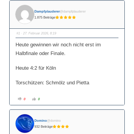
Dampfplauderer
@dampfplauderer
1.875 Beiträge
#1
· 27. Februar 2026, 8:19
Heute gewinnen wir noch nicht erst im
Halbfinale oder Finale.
Heute 4:2 für Köln
Torschützen: Schmölz und Pietta
A
A
0
0
n
n
k
k
l
l
i
i
c
c
k
k
Domino
@domino
e
e
n
n
932 Beiträge
f
f
ü
ü