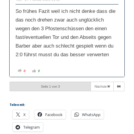
n
n
a
a
c
c
So frühes Fazit weil ich nicht denke dass die
h
h
u
o
das noch drehen zwar auch unglücklich
n
b
t
e
e
n
wegen den 3 Pfostenschüssen den einen
n
.
.
fast/eventuellen Tor und den Abseits gegen
Barber aber auch schlecht gespielt wenn du
2:0 führst musst du das besser verwerten
A
A
0
0
n
n
k
k
l
l
i
i
Seite 1 von 3
Nächste
c
c
k
k
e
e
n
n
f
f
ü
ü
Teilen mit:
r
r
D
D
a
a
X
Facebook
WhatsApp
u
u
m
m
e
e
Telegram
n
n
n
n
a
a