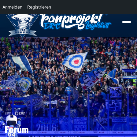
Anmelden
Registrieren
News
Der Panther Express 2026/2027 rollt nach Krefeld!
Wohin rollt der P
HOME
›
FORUM
Forum