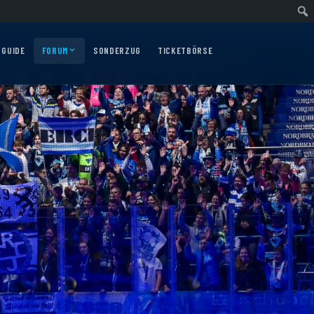
wärtsfahrt nach Nürnberg am 10.12.2026
Auswärtsfahrt nach Augsburg am 06
 GUIDE
FORUM
SONDERZUG
TICKETBÖRSE