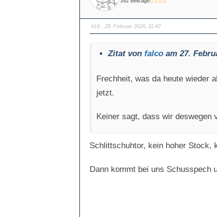
352 Beiträge
e
e
n
n
n
n
a
a
c
c
#16
· 28. Februar 2026, 11:47
h
h
u
o
n
b
t
e
e
n
Zitat von
falco
am 27. Februa
n
.
.
Frechheit, was da heute wieder al
jetzt.
Keiner sagt, dass wir deswegen v
Schlittschuhtor, kein hoher Stock,
Dann kommt bei uns Schusspech und