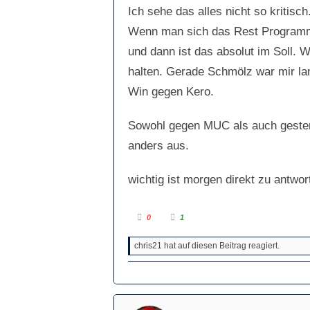
c
c
Ich sehe das alles nicht so kritis
h
h
u
o
n
b
Wenn man sich das Rest Programm a
t
e
e
n
und dann ist das absolut im Soll. W
n
.
.
halten. Gerade Schmölz war mir lan
Win gegen Kero.
Sowohl gegen MUC als auch gestern
anders aus.
wichtig ist morgen direkt zu antwo
A
A
0
1
n
n
k
k
l
l
chris21 hat auf diesen Beitrag reagiert.
i
i
c
c
k
k
e
e
n
n
f
f
ü
ü
r
r
D
D