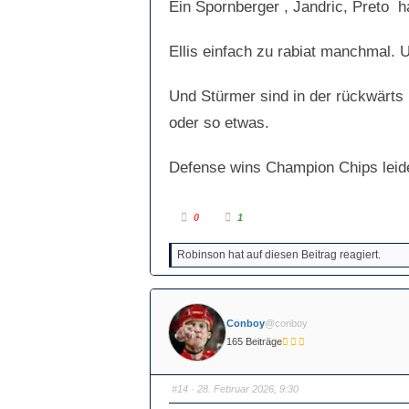
Ein Spornberger , Jandric, Preto 
Ellis einfach zu rabiat manchmal. U
Und Stürmer sind in der rückwärt
oder so etwas.
Defense wins Champion Chips leider
A
A
0
1
n
n
k
k
l
l
Robinson hat auf diesen Beitrag reagiert.
i
i
c
c
k
k
e
e
n
n
f
f
ü
ü
Conboy
@conboy
r
r
D
D
165 Beiträge
a
a
u
u
m
m
e
e
n
n
#14
· 28. Februar 2026, 9:30
n
n
a
a