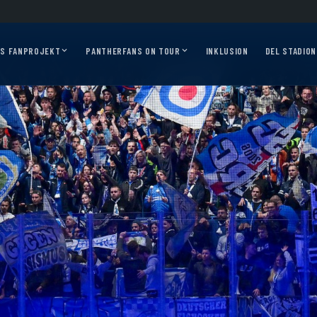
026/27?
Auf geht’s, Pantherfans – die ersten Auswärtsfahrten sind online!
Aus
AS FANPROJEKT
PANTHERFANS ON TOUR
INKLUSION
DEL STADION