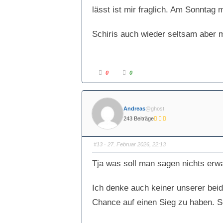
u
o
n
b
lässt ist mir fraglich. Am Sonntag
t
e
e
n
n
.
.
Schiris auch wieder seltsam aber m
A
A
0
0
n
n
k
k
l
l
i
i
c
c
k
k
Andreas
@ghost
e
e
n
n
243 Beiträge
f
f
ü
ü
r
r
D
D
a
a
#13
· 27. Februar 2026, 22:13
u
u
m
m
e
e
Tja was soll man sagen nichts erw
n
n
n
n
a
a
c
c
Ich denke auch keiner unserer bei
h
h
u
o
n
b
Chance auf einen Sieg zu haben. S
t
e
e
n
n
.
.